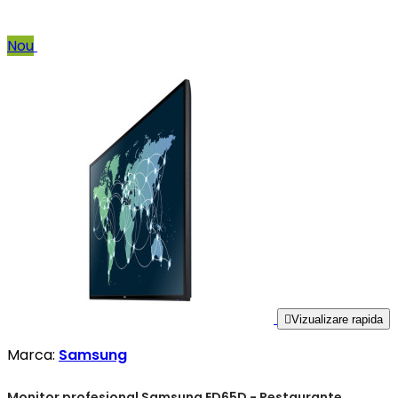
Nou

Vizualizare rapida
Marca:
Samsung
Monitor profesional Samsung ED65D - Restaurante,