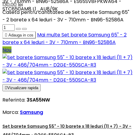
3V - 710mm - BN96-52586A - ES65SV8FPKWA64 -
130,00 lei
STC650AM8 L1_AU8/9K
Caseta pentru cantitatea de Set barete Samsung 65"
- 2 barete x 64 leduri - 3V - 710mm - BN96-52586A
Mai multe
Set barete Samsung 65" - 2

Adauga in cos
barete x 64 leduri - 3V - 710mm - BN96-52586A
Nou

Vizualizare rapida
Referinta:
3SA55NW
Marca:
Samsung
Set barete Samsung 55" - 10 barete x 18 leduri (11 + 7) - 3V -