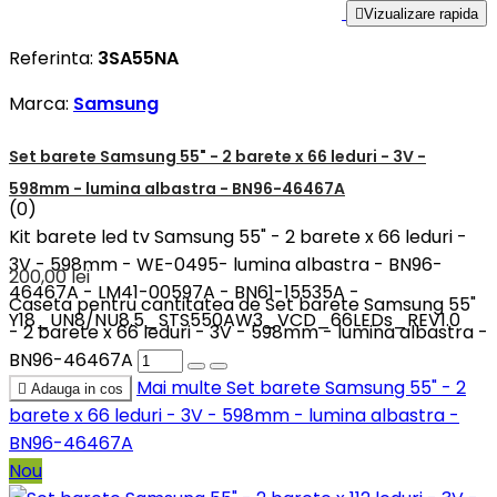

Vizualizare rapida
Referinta:
3SA55NA
Marca:
Samsung
Set barete Samsung 55" - 2 barete x 66 leduri - 3V -
598mm - lumina albastra - BN96-46467A
(0)
Kit barete led tv Samsung 55" - 2 barete x 66 leduri -
3V - 598mm - WE-0495- lumina albastra - BN96-
200,00 lei
46467A - LM41-00597A - BN61-15535A -
Caseta pentru cantitatea de Set barete Samsung 55"
Y18_UN8/NU8.5_STS550AW3_VCD_66LEDs_REV1.0
- 2 barete x 66 leduri - 3V - 598mm - lumina albastra -
BN96-46467A
Mai multe
Set barete Samsung 55" - 2

Adauga in cos
barete x 66 leduri - 3V - 598mm - lumina albastra -
BN96-46467A
Nou