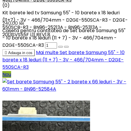
466/704mm - D2GE-550SCA-R3
(0)
Kit barete led tv Samsung 55" - 10 barete x 18 leduri
(11+7) - 3V - 466/704mm - D2GE-550SCA-R3 - D2GE-
240,00 lei
550SCB-R3 - BN96-25213A - BN96-25313A -
Caseta pentru cantitatea de Set barete Samsung 55"
2013SVS55F L11 REV1.8
- 10 barete x 18 leduri (11 + 7) - 3V - 466/704mm -
D2GE-550SCA-R3
Mai multe
Set barete Samsung 55" - 10

Adauga in cos
barete x 18 leduri (11 + 7) - 3V - 466/704mm - D2GE-
550SCA-R3
Nou