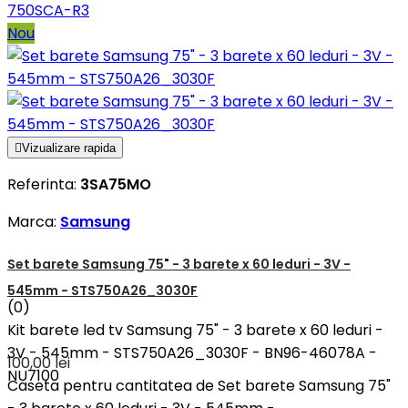
750SCA-R3
Nou

Vizualizare rapida
Referinta:
3SA75MO
Marca:
Samsung
Set barete Samsung 75" - 3 barete x 60 leduri - 3V -
545mm - STS750A26_3030F
(0)
Kit barete led tv Samsung 75" - 3 barete x 60 leduri -
3V - 545mm - STS750A26_3030F - BN96-46078A -
100,00 lei
NU7100
Caseta pentru cantitatea de Set barete Samsung 75"