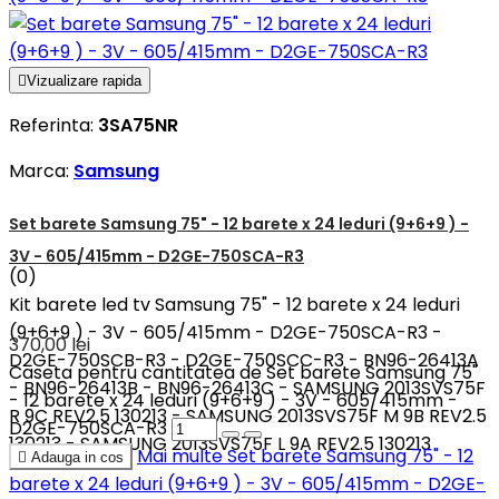

Vizualizare rapida
Referinta:
3SA75NR
Marca:
Samsung
Set barete Samsung 75" - 12 barete x 24 leduri (9+6+9 ) -
3V - 605/415mm - D2GE-750SCA-R3
(0)
Kit barete led tv Samsung 75" - 12 barete x 24 leduri
(9+6+9 ) - 3V - 605/415mm - D2GE-750SCA-R3 -
370,00 lei
D2GE-750SCB-R3 - D2GE-750SCC-R3 - BN96-26413A
Caseta pentru cantitatea de Set barete Samsung 75"
- BN96-26413B - BN96-26413C - SAMSUNG 2013SVS75F
- 12 barete x 24 leduri (9+6+9 ) - 3V - 605/415mm -
R 9C REV2.5 130213 - SAMSUNG 2013SVS75F M 9B REV2.5
D2GE-750SCA-R3
130213 - SAMSUNG 2013SVS75F L 9A REV2.5 130213
Mai multe
Set barete Samsung 75" - 12

Adauga in cos
barete x 24 leduri (9+6+9 ) - 3V - 605/415mm - D2GE-