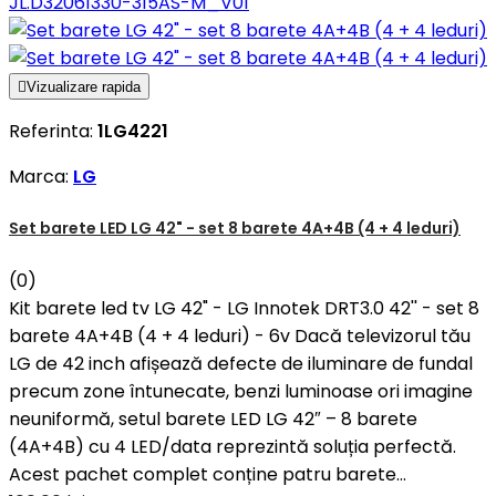
JL.D32061330-315AS-M_V01

Vizualizare rapida
Referinta:
1LG4221
Marca:
LG
Set barete LED LG 42" - set 8 barete 4A+4B (4 + 4 leduri)
(0)
Kit barete led tv LG 42" - LG Innotek DRT3.0 42'' - set 8
barete 4A+4B (4 + 4 leduri) - 6v Dacă televizorul tău
LG de 42 inch afișează defecte de iluminare de fundal
precum zone întunecate, benzi luminoase ori imagine
neuniformă, setul barete LED LG 42″ – 8 barete
(4A+4B) cu 4 LED/data reprezintă soluția perfectă.
Acest pachet complet conține patru barete...