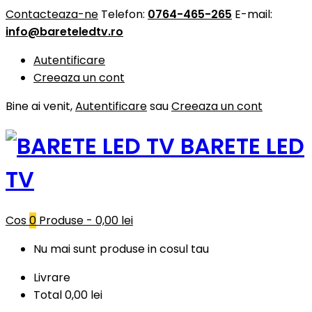
Contacteaza-ne
Telefon:
0764-465-265
E-mail:
info@bareteledtv.ro
Autentificare
Creeaza un cont
Bine ai venit,
Autentificare
sau
Creeaza un cont
BARETE LED
TV
Cos
0
Produse -
0,00 lei
Nu mai sunt produse in cosul tau
Livrare
Total
0,00 lei