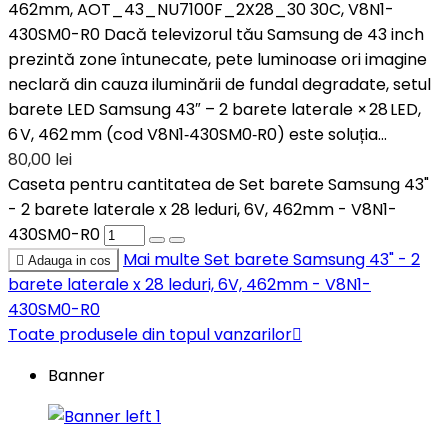
462mm, AOT_43_NU7100F_2X28_30 30C, V8N1-
430SM0-R0 Dacă televizorul tău Samsung de 43 inch
prezintă zone întunecate, pete luminoase ori imagine
neclară din cauza iluminării de fundal degradate, setul
barete LED Samsung 43″ – 2 barete laterale × 28 LED,
6 V, 462 mm (cod V8N1‑430SM0‑R0) este soluția...
80,00 lei
Caseta pentru cantitatea de Set barete Samsung 43"
- 2 barete laterale x 28 leduri, 6V, 462mm - V8N1-
430SM0-R0
Mai multe
Set barete Samsung 43" - 2

Adauga in cos
barete laterale x 28 leduri, 6V, 462mm - V8N1-
430SM0-R0
Toate produsele din topul vanzarilor

Banner