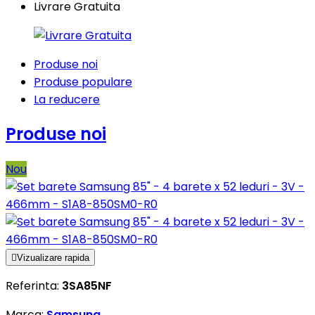
Livrare Gratuita
Produse noi
Produse populare
La reducere
Produse noi
Nou

Vizualizare rapida
Referinta:
3SA85NF
Marca:
Samsung