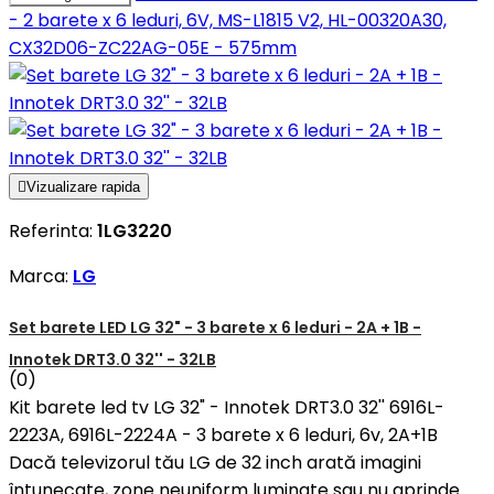
- 2 barete x 6 leduri, 6V, MS-L1815 V2, HL-00320A30,
CX32D06-ZC22AG-05E - 575mm

Vizualizare rapida
Referinta:
1LG3220
Marca:
LG
Set barete LED LG 32" - 3 barete x 6 leduri - 2A + 1B -
Innotek DRT3.0 32'' - 32LB
(0)
Kit barete led tv LG 32" - Innotek DRT3.0 32'' 6916L-
2223A, 6916L-2224A - 3 barete x 6 leduri, 6v, 2A+1B
Dacă televizorul tău LG de 32 inch arată imagini
întunecate, zone neuniform luminate sau nu aprinde