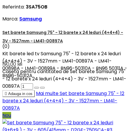
Referinta:
3SA75OB
Marca:
Samsung
Set barete Samsung 75" - 12 barete x 24 leduri (4+4+4) -
3V - 1527mm - LM41-00897A
(0)
Kit barete led tv Samsung 75" - 12 barete x 24 leduri
(4+4+4) - 3V - 1527mm - LM41-00897A - LM41-
190,00 lei
00898A - LM41-00899A - BN96-50310A - BN96 50311A -
Caseta pentru cantitatea de Set barete Samsung 75"
BN96-50312A
- 12 barete x 24 leduri (4+4+4) - 3V - 1527mm - LM41-
00897A
Mai multe
Set barete Samsung 75" - 12

Adauga in cos
barete x 24 leduri (4+4+4) - 3V - 1527mm - LM41-
00897A
Nou