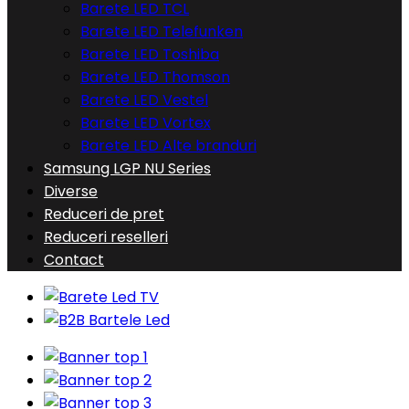
Barete LED TCL
Barete LED Telefunken
Barete LED Toshiba
Barete LED Thomson
Barete LED Vestel
Barete LED Vortex
Barete LED Alte branduri
Samsung LGP NU Series
Diverse
Reduceri de pret
Reduceri reselleri
Contact