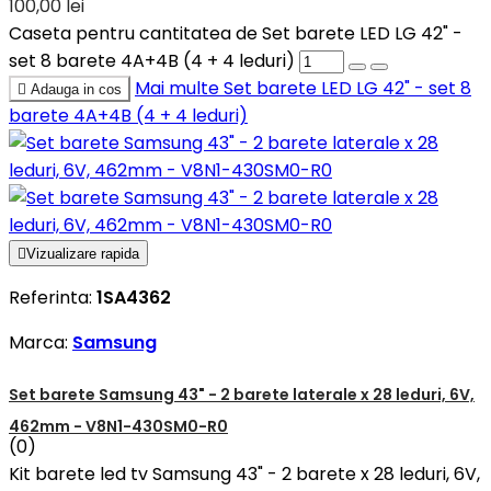
100,00 lei
Caseta pentru cantitatea de Set barete LED LG 42" -
set 8 barete 4A+4B (4 + 4 leduri)
Mai multe
Set barete LED LG 42" - set 8

Adauga in cos
barete 4A+4B (4 + 4 leduri)

Vizualizare rapida
Referinta:
1SA4362
Marca:
Samsung
Set barete Samsung 43" - 2 barete laterale x 28 leduri, 6V,
462mm - V8N1-430SM0-R0
(0)
Kit barete led tv Samsung 43" - 2 barete x 28 leduri, 6V,