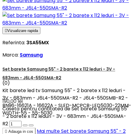

Vizualizare rapida
Referinta:
3SA55MX
Marca:
Samsung
Set barete Samsung 55" - 2 barete x 112 leduri - 3V -
683mm - J6L4-550SMA-R2
(0)
Kit barete led tv Samsung 55" - 2 barete x 112 leduri -
3V - 683mm - J6L4-550SMA-R2 - J6L4-550SMB-R2 -
190,00 lei
BN96-16621A - 16622A - SLED-MCPCB-LED5030-22MM-
Caseta pentru cantitatea de Set barete Samsung 55"
WIDTH-55 - 55-5030
- 2 barete x 112 leduri - 3V - 683mm - J6L4-550SMA-
R2
Mai multe
Set barete Samsung 55" - 2

Adauga in cos