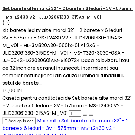
Set barete alte marci 32" - 2 barete x 6 leduri - 3V - 575mm
- MS-L2430 V2 - JL.D32061330-315AS-M_V01
(0)
Kit barete led tv alte marci 32" - 2 barete x 6 leduri -
3V - 575mm - MS-L2430 V2 - JL.D32061330-315AS-
M_V01 - HL-3M320A30-0601S-01 A1 2X6 -
JL.D32061330-315DS-M_V01 - MS-T320-3030-08A -
JJ-0642-D32030601AM-S190724 Dacă televizorul tău
de 32 inch are ecranul întunecat, intermitent sau
complet nefuncțional din cauza iluminării fundalului,
setul de barete...
50,00 lei
Caseta pentru cantitatea de Set barete alte marci 32"
- 2 barete x 6 leduri - 3V - 575mm - MS-L2430 V2 -
JL.D32061330-315AS-M_V01
Mai multe
Set barete alte marci 32" - 2

Adauga in cos
barete x 6 leduri - 3V - 575mm - MS-L2430 V2 -