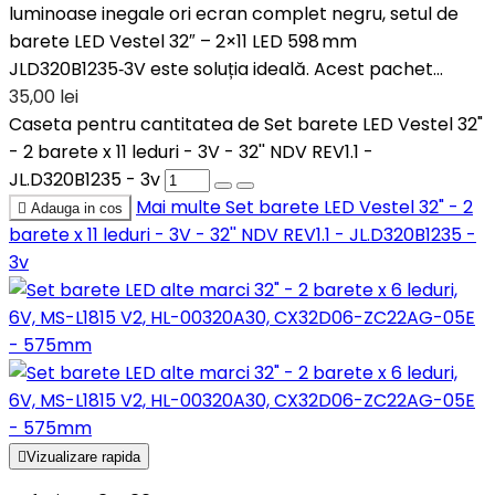
luminoase inegale ori ecran complet negru, setul de
barete LED Vestel 32″ – 2×11 LED 598 mm
JLD320B1235‑3V este soluția ideală. Acest pachet...
35,00 lei
Caseta pentru cantitatea de Set barete LED Vestel 32"
- 2 barete x 11 leduri - 3V - 32'' NDV REV1.1 -
JL.D320B1235 - 3v
Mai multe
Set barete LED Vestel 32" - 2

Adauga in cos
barete x 11 leduri - 3V - 32'' NDV REV1.1 - JL.D320B1235 -
3v

Vizualizare rapida