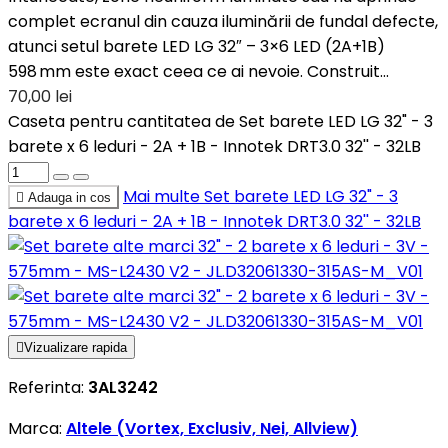
complet ecranul din cauza iluminării de fundal defecte,
atunci setul barete LED LG 32″ – 3×6 LED (2A+1B)
598 mm este exact ceea ce ai nevoie. Construit...
70,00 lei
Caseta pentru cantitatea de Set barete LED LG 32" - 3
barete x 6 leduri - 2A + 1B - Innotek DRT3.0 32'' - 32LB
Mai multe
Set barete LED LG 32" - 3

Adauga in cos
barete x 6 leduri - 2A + 1B - Innotek DRT3.0 32'' - 32LB

Vizualizare rapida
Referinta:
3AL3242
Marca:
Altele (Vortex, Exclusiv, Nei, Allview)