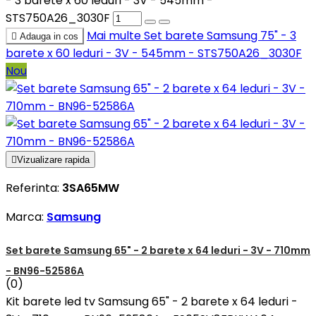
- 3 barete x 60 leduri - 3V - 545mm -
STS750A26_3030F
Mai multe
Set barete Samsung 75" - 3

Adauga in cos
barete x 60 leduri - 3V - 545mm - STS750A26_3030F
Nou

Vizualizare rapida
Referinta:
3SA65MW
Marca:
Samsung
Set barete Samsung 65" - 2 barete x 64 leduri - 3V - 710mm
- BN96-52586A
(0)
Kit barete led tv Samsung 65" - 2 barete x 64 leduri -