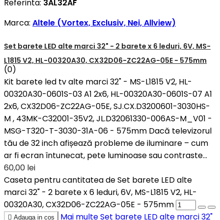
Referinta:
3AL32AF
Marca:
Altele (Vortex, Exclusiv, Nei, Allview)
Set barete LED alte marci 32" - 2 barete x 6 leduri, 6V, MS-
L1815 V2, HL-00320A30, CX32D06-ZC22AG-05E - 575mm
(0)
Kit barete led tv alte marci 32" - MS-L1815 V2, HL-
00320A30-0601S-03 A1 2x6, HL-00320A30-0601S-07 A1
2x6, CX32D06-ZC22AG-05E, SJ.CX.D3200601-3030HS-
M , 43MK-C32001-35V2, JL.D32061330-006AS-M_V01 -
MSG-T320-T-3030-31A-06 - 575mm Dacă televizorul
tău de 32 inch afișează probleme de iluminare – cum
ar fi ecran întunecat, pete luminoase sau contraste...
60,00 lei
Caseta pentru cantitatea de Set barete LED alte
marci 32" - 2 barete x 6 leduri, 6V, MS-L1815 V2, HL-
00320A30, CX32D06-ZC22AG-05E - 575mm
Mai multe
Set barete LED alte marci 32"

Adauga in cos