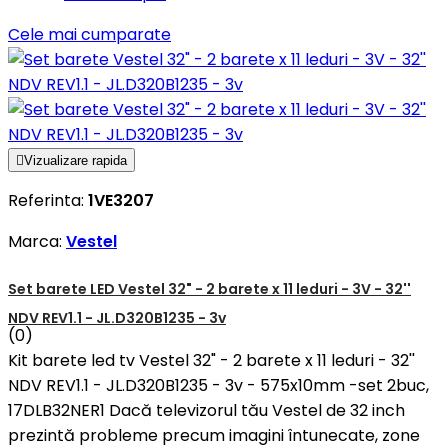
Cele mai cumparate

Vizualizare rapida
Referinta:
1VE3207
Marca:
Vestel
Set barete LED Vestel 32" - 2 barete x 11 leduri - 3V - 32''
NDV REV1.1 - JL.D320B1235 - 3v
(0)
Kit barete led tv Vestel 32" - 2 barete x 11 leduri - 32''
NDV REV1.1 - JL.D320B1235 - 3v - 575x10mm -set 2buc,
17DLB32NER1 Dacă televizorul tău Vestel de 32 inch
prezintă probleme precum imagini întunecate, zone