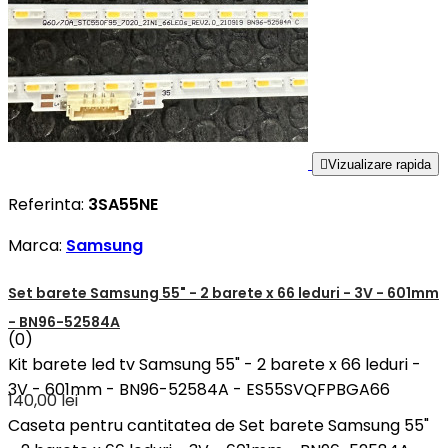

Vizualizare rapida
Referinta:
3SA55NE
Marca:
Samsung
Set barete Samsung 55" - 2 barete x 66 leduri - 3V - 601mm
- BN96-52584A
(0)
Kit barete led tv Samsung 55" - 2 barete x 66 leduri -
3V - 601mm - BN96-52584A - ES55SVQFPBGA66
140,00 lei
Caseta pentru cantitatea de Set barete Samsung 55"