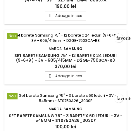
190,00 lei
Adauga in cos

Nou
favori
MARCA:
SAMSUNG
SET BARETE SAMSUNG 75" - 12 BARETE X 24 LEDURI
(9+6+9 ) - 3V - 605/415MM - D2GE-750SCA-R3
370,00 lei
Adauga in cos

Nou
favori
MARCA:
SAMSUNG
SET BARETE SAMSUNG 75" - 3 BARETE X 60 LEDURI - 3V -
545MM - STS750A26_3030F
100,00 lei