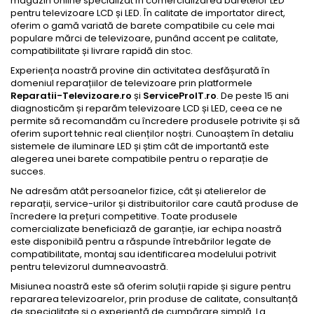
magazin online specializat în comercializarea baretelor LED
pentru televizoare LCD și LED. În calitate de importator direct,
oferim o gamă variată de barete compatibile cu cele mai
populare mărci de televizoare, punând accent pe calitate,
compatibilitate și livrare rapidă din stoc.
Experiența noastră provine din activitatea desfășurată în
domeniul reparațiilor de televizoare prin platformele
Reparatii-Televizoare.ro
și
ServiceProIT.ro
. De peste 15 ani
diagnosticăm și reparăm televizoare LCD și LED, ceea ce ne
permite să recomandăm cu încredere produsele potrivite și să
oferim suport tehnic real clienților noștri. Cunoaștem în detaliu
sistemele de iluminare LED și știm cât de importantă este
alegerea unei barete compatibile pentru o reparație de
succes.
Ne adresăm atât persoanelor fizice, cât și atelierelor de
reparații, service-urilor și distribuitorilor care caută produse de
încredere la prețuri competitive. Toate produsele
comercializate beneficiază de garanție, iar echipa noastră
este disponibilă pentru a răspunde întrebărilor legate de
compatibilitate, montaj sau identificarea modelului potrivit
pentru televizorul dumneavoastră.
Misiunea noastră este să oferim soluții rapide și sigure pentru
repararea televizoarelor, prin produse de calitate, consultanță
de specialitate și o experiență de cumpărare simplă. La