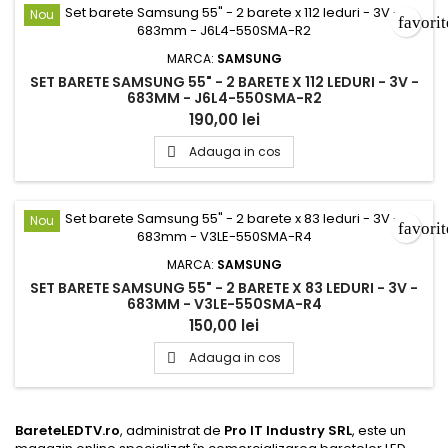
Nou
favori
MARCA:
SAMSUNG
SET BARETE SAMSUNG 55" - 2 BARETE X 112 LEDURI - 3V -
683MM - J6L4-550SMA-R2
190,00 lei
Adauga in cos

Nou
favori
MARCA:
SAMSUNG
SET BARETE SAMSUNG 55" - 2 BARETE X 83 LEDURI - 3V -
683MM - V3LE-550SMA-R4
150,00 lei
Adauga in cos

BareteLEDTV.ro
, administrat de
Pro IT Industry SRL
, este un