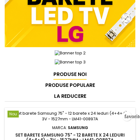
PRODUSE NOI
PRODUSE POPULARE
LA REDUCERE
Nou
favori
MARCA:
SAMSUNG
SET BARETE SAMSUNG 75" - 12 BARETE X 24 LEDURI
(4+4+4) - 3V - 1527MM - LM41-00897A