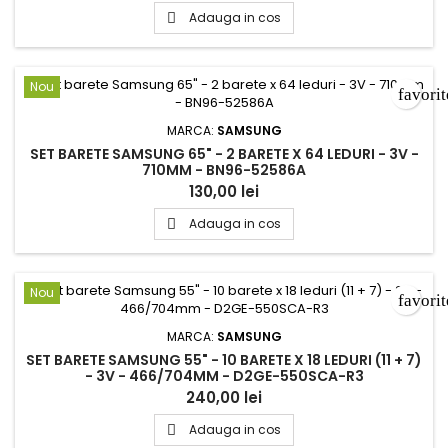
Adauga in cos

Nou
favori
MARCA:
SAMSUNG
SET BARETE SAMSUNG 65" - 2 BARETE X 64 LEDURI - 3V -
710MM - BN96-52586A
130,00 lei
Adauga in cos

Nou
favori
MARCA:
SAMSUNG
SET BARETE SAMSUNG 55" - 10 BARETE X 18 LEDURI (11 + 7)
- 3V - 466/704MM - D2GE-550SCA-R3
240,00 lei
Adauga in cos
