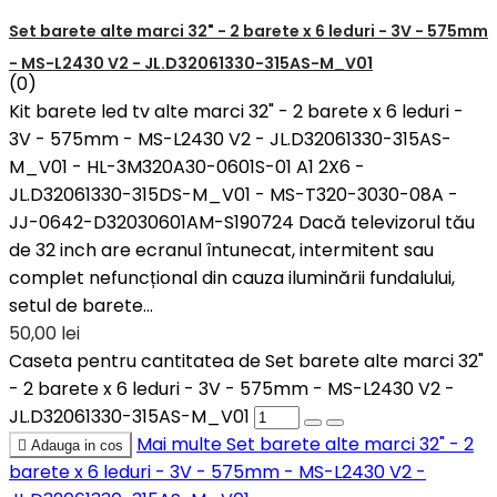
Set barete alte marci 32" - 2 barete x 6 leduri - 3V - 575mm
- MS-L2430 V2 - JL.D32061330-315AS-M_V01
(0)
Kit barete led tv alte marci 32" - 2 barete x 6 leduri -
3V - 575mm - MS-L2430 V2 - JL.D32061330-315AS-
M_V01 - HL-3M320A30-0601S-01 A1 2X6 -
JL.D32061330-315DS-M_V01 - MS-T320-3030-08A -
JJ-0642-D32030601AM-S190724 Dacă televizorul tău
de 32 inch are ecranul întunecat, intermitent sau
complet nefuncțional din cauza iluminării fundalului,
setul de barete...
50,00 lei
Caseta pentru cantitatea de Set barete alte marci 32"
- 2 barete x 6 leduri - 3V - 575mm - MS-L2430 V2 -
JL.D32061330-315AS-M_V01
Mai multe
Set barete alte marci 32" - 2

Adauga in cos
barete x 6 leduri - 3V - 575mm - MS-L2430 V2 -