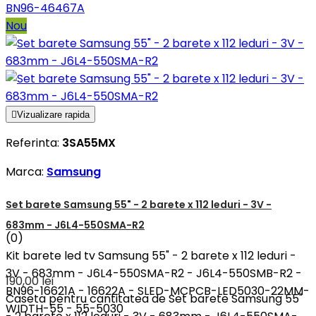
BN96-46467A
Nou

Vizualizare rapida
Referinta:
3SA55MX
Marca:
Samsung
Set barete Samsung 55" - 2 barete x 112 leduri - 3V -
683mm - J6L4-550SMA-R2
(0)
Kit barete led tv Samsung 55" - 2 barete x 112 leduri -
3V - 683mm - J6L4-550SMA-R2 - J6L4-550SMB-R2 -
190,00 lei
BN96-16621A - 16622A - SLED-MCPCB-LED5030-22MM-
Caseta pentru cantitatea de Set barete Samsung 55"
WIDTH-55 - 55-5030