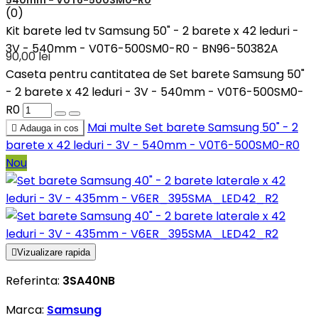
540mm - V0T6-500SM0-R0
(0)
Kit barete led tv Samsung 50" - 2 barete x 42 leduri -
3V - 540mm - V0T6-500SM0-R0 - BN96-50382A
90,00 lei
Caseta pentru cantitatea de Set barete Samsung 50"
- 2 barete x 42 leduri - 3V - 540mm - V0T6-500SM0-
R0
Mai multe
Set barete Samsung 50" - 2

Adauga in cos
barete x 42 leduri - 3V - 540mm - V0T6-500SM0-R0
Nou

Vizualizare rapida
Referinta:
3SA40NB
Marca:
Samsung