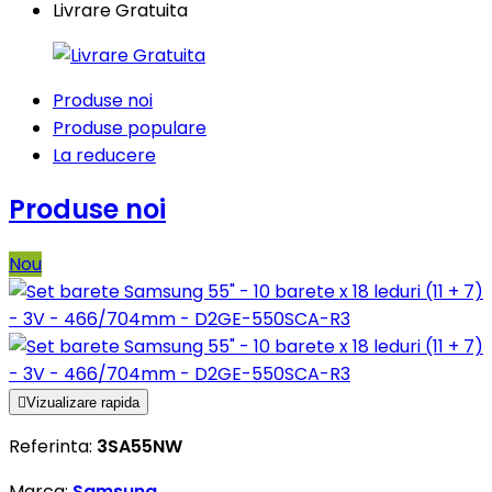
Livrare Gratuita
Produse noi
Produse populare
La reducere
Produse noi
Nou

Vizualizare rapida
Referinta:
3SA55NW
Marca:
Samsung