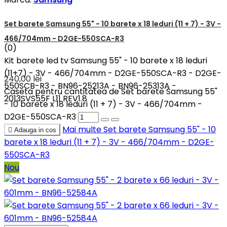
Set barete Samsung 55" - 10 barete x 18 leduri (11 + 7) - 3V -
466/704mm - D2GE-550SCA-R3
(0)
Kit barete led tv Samsung 55" - 10 barete x 18 leduri
(11+7) - 3V - 466/704mm - D2GE-550SCA-R3 - D2GE-
240,00 lei
550SCB-R3 - BN96-25213A - BN96-25313A -
Caseta pentru cantitatea de Set barete Samsung 55"
2013SVS55F L11 REV1.8
- 10 barete x 18 leduri (11 + 7) - 3V - 466/704mm -
D2GE-550SCA-R3
Mai multe
Set barete Samsung 55" - 10

Adauga in cos
barete x 18 leduri (11 + 7) - 3V - 466/704mm - D2GE-
550SCA-R3
Nou