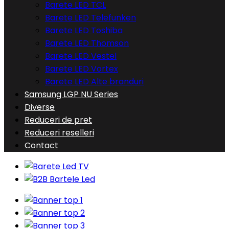
Barete LED TCL
Barete LED Telefunken
Barete LED Toshiba
Barete LED Thomson
Barete LED Vestel
Barete LED Vortex
Barete LED Alte branduri
Samsung LGP NU Series
Diverse
Reduceri de pret
Reduceri reselleri
Contact