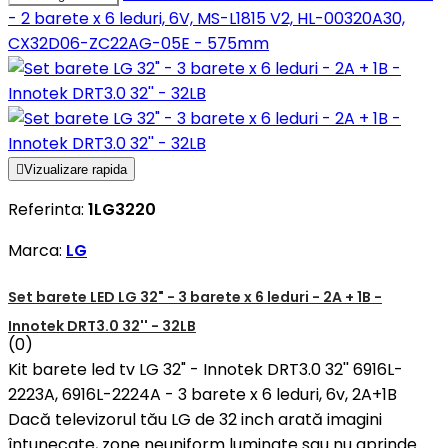
- 2 barete x 6 leduri, 6V, MS-L1815 V2, HL-00320A30,
CX32D06-ZC22AG-05E - 575mm

Vizualizare rapida
Referinta:
1LG3220
Marca:
LG
Set barete LED LG 32" - 3 barete x 6 leduri - 2A + 1B -
Innotek DRT3.0 32'' - 32LB
(0)
Kit barete led tv LG 32" - Innotek DRT3.0 32'' 6916L-
2223A, 6916L-2224A - 3 barete x 6 leduri, 6v, 2A+1B
Dacă televizorul tău LG de 32 inch arată imagini
întunecate, zone neuniform luminate sau nu aprinde