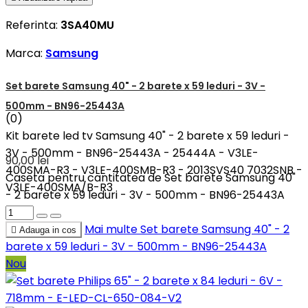
Referinta:
3SA40MU
Marca:
Samsung
Set barete Samsung 40" - 2 barete x 59 leduri - 3V -
500mm - BN96-25443A
(0)
Kit barete led tv Samsung 40" - 2 barete x 59 leduri -
3V - 500mm - BN96-25443A - 25444A - V3LE-
90,00 lei
400SMA-R3 - V3LE-400SMB-R3 - 2013SVS40 7032SNB -
Caseta pentru cantitatea de Set barete Samsung 40"
V3LE-400SMA/B-R3
- 2 barete x 59 leduri - 3V - 500mm - BN96-25443A
Mai multe
Set barete Samsung 40" - 2

Adauga in cos
barete x 59 leduri - 3V - 500mm - BN96-25443A
Nou