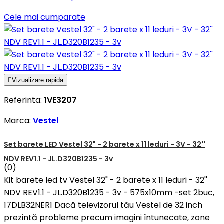
Cele mai cumparate

Vizualizare rapida
Referinta:
1VE3207
Marca:
Vestel
Set barete LED Vestel 32" - 2 barete x 11 leduri - 3V - 32''
NDV REV1.1 - JL.D320B1235 - 3v
(0)
Kit barete led tv Vestel 32" - 2 barete x 11 leduri - 32''
NDV REV1.1 - JL.D320B1235 - 3v - 575x10mm -set 2buc,
17DLB32NER1 Dacă televizorul tău Vestel de 32 inch
prezintă probleme precum imagini întunecate, zone