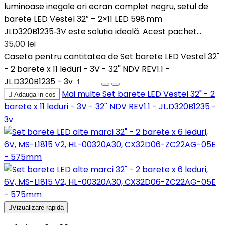
luminoase inegale ori ecran complet negru, setul de
barete LED Vestel 32″ – 2×11 LED 598 mm
JLD320B1235‑3V este soluția ideală. Acest pachet...
35,00 lei
Caseta pentru cantitatea de Set barete LED Vestel 32"
- 2 barete x 11 leduri - 3V - 32'' NDV REV1.1 -
JL.D320B1235 - 3v
Mai multe
Set barete LED Vestel 32" - 2

Adauga in cos
barete x 11 leduri - 3V - 32'' NDV REV1.1 - JL.D320B1235 -
3v

Vizualizare rapida