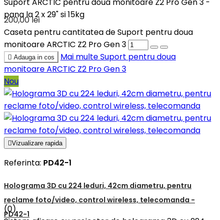
Suport ARCTIC pentru doua monitoare Z2 Pro Gen 3 -
pana la 2 x 29" si 15kg
200,00 lei
Caseta pentru cantitatea de Suport pentru doua
monitoare ARCTIC Z2 Pro Gen 3
Mai multe
Suport pentru doua

Adauga in cos
monitoare ARCTIC Z2 Pro Gen 3
Nou

Vizualizare rapida
Referinta:
PD42-1
Holograma 3D cu 224 leduri, 42cm diametru, pentru
reclame foto/video, control wireless, telecomanda -
(0)
PD42-1