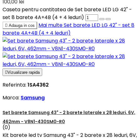
100,00 lei
Caseta pentru cantitatea de Set barete LED LG 42" -
set 8 barete 4A+4B (4 + 4 leduri)
Mai multe
Set barete LED LG 42" - set 8

Adauga in cos
barete 4A+4B (4 + 4 leduri)

Vizualizare rapida
Referinta:
1SA4362
Marca:
Samsung
Set barete Samsung 43" - 2 barete laterale x 28 leduri, 6V,
462mm - V8N1-430SM0-R0
(0)
Kit barete led tv Samsung 43" - 2 barete x 28 leduri, 6V,