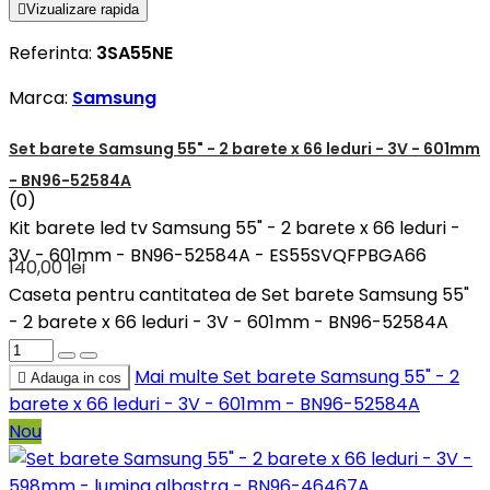

Vizualizare rapida
Referinta:
3SA55NE
Marca:
Samsung
Set barete Samsung 55" - 2 barete x 66 leduri - 3V - 601mm
- BN96-52584A
(0)
Kit barete led tv Samsung 55" - 2 barete x 66 leduri -
3V - 601mm - BN96-52584A - ES55SVQFPBGA66
140,00 lei
Caseta pentru cantitatea de Set barete Samsung 55"
- 2 barete x 66 leduri - 3V - 601mm - BN96-52584A
Mai multe
Set barete Samsung 55" - 2

Adauga in cos
barete x 66 leduri - 3V - 601mm - BN96-52584A
Nou