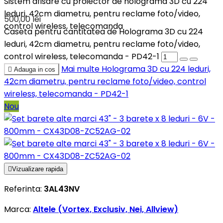
Sistem afisare cu proiector de holograma 3D cu 224
leduri, 42cm diametru, pentru reclame foto/video,
500,00 lei
control wireless, telecomanda
Caseta pentru cantitatea de Holograma 3D cu 224
leduri, 42cm diametru, pentru reclame foto/video,
control wireless, telecomanda - PD42-1
Mai multe
Holograma 3D cu 224 leduri,

Adauga in cos
42cm diametru, pentru reclame foto/video, control
wireless, telecomanda - PD42-1
Nou

Vizualizare rapida
Referinta:
3AL43NV
Marca:
Altele (Vortex, Exclusiv, Nei, Allview)