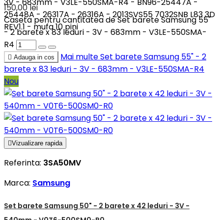
3V - 683mm - V3LE-550SMA-R4 - BN96-25447A -
150,00 lei
25448A - 26317A - 26316A - 2013SVS55 7032SNB L83 3D
Caseta pentru cantitatea de Set barete Samsung 55"
REV1.1 - mufa 10 pini
- 2 barete x 83 leduri - 3V - 683mm - V3LE-550SMA-
R4
Mai multe
Set barete Samsung 55" - 2

Adauga in cos
barete x 83 leduri - 3V - 683mm - V3LE-550SMA-R4
Nou

Vizualizare rapida
Referinta:
3SA50MV
Marca:
Samsung
Set barete Samsung 50" - 2 barete x 42 leduri - 3V -