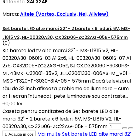
Referinta:
3AL32AF
Marca:
Altele (Vortex, Exclusiv, Nei, Allview)
Set barete LED alte marci 32" - 2 barete x 6 leduri, 6V, MS-
L1815 V2, HL-00320A30, CX32D06-ZC22AG-05E - 575mm
(0)
Kit barete led tv alte marci 32" - MS-L1815 V2, HL-
00320A30-0601S-03 A1 2x6, HL-00320A30-0601S-07 A1
2x6, CX32D06-ZC22AG-05E, SJ.CX.D3200601-3030HS-
M , 43MK-C32001-35V2, JL.D32061330-006AS-M_V01 -
MSG-T320-T-3030-31A-06 - 575mm Dacă televizorul
tău de 32 inch afișează probleme de iluminare – cum
ar fi ecran întunecat, pete luminoase sau contraste...
60,00 lei
Caseta pentru cantitatea de Set barete LED alte
marci 32" - 2 barete x 6 leduri, 6V, MS-L1815 V2, HL-
00320A30, CX32D06-ZC22AG-05E - 575mm
Mai multe
Set barete LED alte marci 32"

Adauga in cos