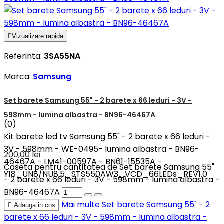

Vizualizare rapida
Referinta:
3SA55NA
Marca:
Samsung
Set barete Samsung 55" - 2 barete x 66 leduri - 3V -
598mm - lumina albastra - BN96-46467A
(0)
Kit barete led tv Samsung 55" - 2 barete x 66 leduri -
3V - 598mm - WE-0495- lumina albastra - BN96-
200,00 lei
46467A - LM41-00597A - BN61-15535A -
Caseta pentru cantitatea de Set barete Samsung 55"
Y18_UN8/NU8.5_STS550AW3_VCD_66LEDs_REV1.0
- 2 barete x 66 leduri - 3V - 598mm - lumina albastra -
BN96-46467A
Mai multe
Set barete Samsung 55" - 2

Adauga in cos
barete x 66 leduri - 3V - 598mm - lumina albastra -