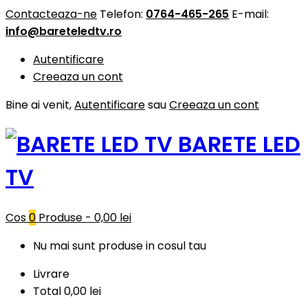
Contacteaza-ne
Telefon:
0764-465-265
E-mail:
info@bareteledtv.ro
Autentificare
Creeaza un cont
Bine ai venit,
Autentificare
sau
Creeaza un cont
BARETE LED
TV
Cos
0
Produse -
0,00 lei
Nu mai sunt produse in cosul tau
Livrare
Total
0,00 lei