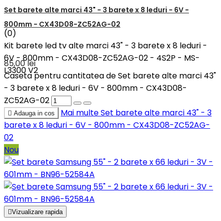
Set barete alte marci 43" - 3 barete x 8 leduri - 6V -
800mm - CX43D08-ZC52AG-02
(0)
Kit barete led tv alte marci 43" - 3 barete x 8 leduri -
6V - 800mm - CX43D08-ZC52AG-02 - 4S2P - MS-
85,00 lei
L3300 V2
Caseta pentru cantitatea de Set barete alte marci 43"
- 3 barete x 8 leduri - 6V - 800mm - CX43D08-
ZC52AG-02
Mai multe
Set barete alte marci 43" - 3

Adauga in cos
barete x 8 leduri - 6V - 800mm - CX43D08-ZC52AG-
02
Nou

Vizualizare rapida