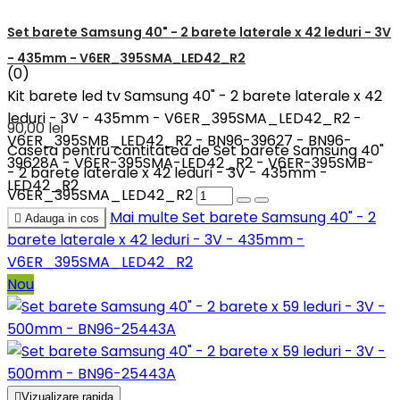
Set barete Samsung 40" - 2 barete laterale x 42 leduri - 3V
- 435mm - V6ER_395SMA_LED42_R2
(0)
Kit barete led tv Samsung 40" - 2 barete laterale x 42
leduri - 3V - 435mm - V6ER_395SMA_LED42_R2 -
90,00 lei
V6ER_395SMB_LED42_R2 - BN96-39627 - BN96-
Caseta pentru cantitatea de Set barete Samsung 40"
39628A - V6ER-395SMA-LED42_R2 - V6ER-395SMB-
- 2 barete laterale x 42 leduri - 3V - 435mm -
LED42_R2
V6ER_395SMA_LED42_R2
Mai multe
Set barete Samsung 40" - 2

Adauga in cos
barete laterale x 42 leduri - 3V - 435mm -
V6ER_395SMA_LED42_R2
Nou

Vizualizare rapida