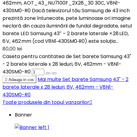
462mm, AOT_43_NU7100F_2X28_30 30C, V8N1-
430SM0-R0 Dacă televizorul tău Samsung de 43 inch
prezintă zone întunecate, pete luminoase ori imagine
neclară din cauza iluminării de fundal degradate, setul
barete LED Samsung 43″ – 2 barete laterale × 28 LED,
6 V, 462 mm (cod V8N1‑430SM0‑R0) este soluția...
80,00 lei
Caseta pentru cantitatea de Set barete Samsung 43"
- 2 barete laterale x 28 leduri, 6V, 462mm - V8N1-
430SM0-R0
Mai multe
Set barete Samsung 43" - 2

Adauga in cos
barete laterale x 28 leduri, 6V, 462mm - V8N1-
430SM0-R0
Toate produsele din topul vanzarilor

Banner