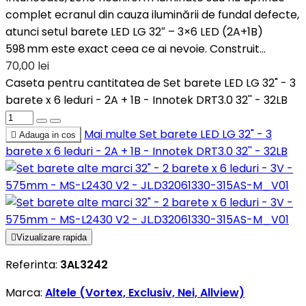
complet ecranul din cauza iluminării de fundal defecte,
atunci setul barete LED LG 32″ – 3×6 LED (2A+1B)
598 mm este exact ceea ce ai nevoie. Construit...
70,00 lei
Caseta pentru cantitatea de Set barete LED LG 32" - 3
barete x 6 leduri - 2A + 1B - Innotek DRT3.0 32'' - 32LB
Mai multe
Set barete LED LG 32" - 3

Adauga in cos
barete x 6 leduri - 2A + 1B - Innotek DRT3.0 32'' - 32LB

Vizualizare rapida
Referinta:
3AL3242
Marca:
Altele (Vortex, Exclusiv, Nei, Allview)