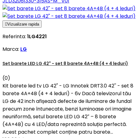
JL.D32061330-315AS-M_V01

Vizualizare rapida
Referinta:
1LG4221
Marca:
LG
Set barete LED LG 42" - set 8 barete 4A+4B (4 + 4 leduri)
(0)
Kit barete led tv LG 42" - LG Innotek DRT3.0 42'' - set 8
barete 4A+4B (4 + 4 leduri) - 6v Dacă televizorul tău
LG de 42 inch afișează defecte de iluminare de fundal
precum zone întunecate, benzi luminoase ori imagine
neuniformă, setul barete LED LG 42″ – 8 barete
(4A+4B) cu 4 LED/data reprezintă soluția perfectă.
Acest pachet complet conține patru barete...