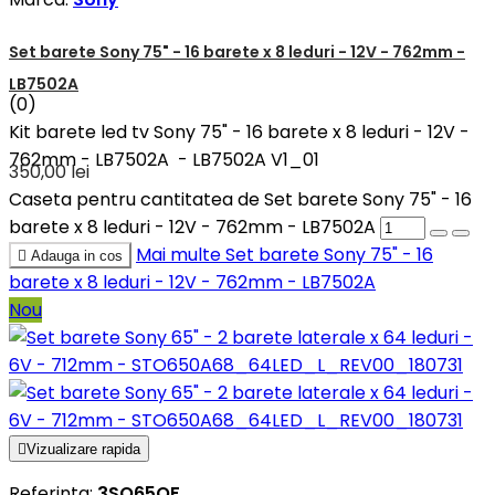
Set barete Sony 75" - 16 barete x 8 leduri - 12V - 762mm -
LB7502A
(0)
Kit barete led tv Sony 75" - 16 barete x 8 leduri - 12V -
762mm - LB7502A - LB7502A V1_01
350,00 lei
Caseta pentru cantitatea de Set barete Sony 75" - 16
barete x 8 leduri - 12V - 762mm - LB7502A
Mai multe
Set barete Sony 75" - 16

Adauga in cos
barete x 8 leduri - 12V - 762mm - LB7502A
Nou

Vizualizare rapida
Referinta:
3SO65OF