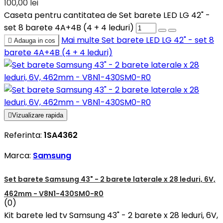
100,00 lei
Caseta pentru cantitatea de Set barete LED LG 42" -
set 8 barete 4A+4B (4 + 4 leduri)
Mai multe
Set barete LED LG 42" - set 8

Adauga in cos
barete 4A+4B (4 + 4 leduri)

Vizualizare rapida
Referinta:
1SA4362
Marca:
Samsung
Set barete Samsung 43" - 2 barete laterale x 28 leduri, 6V,
462mm - V8N1-430SM0-R0
(0)
Kit barete led tv Samsung 43" - 2 barete x 28 leduri, 6V,