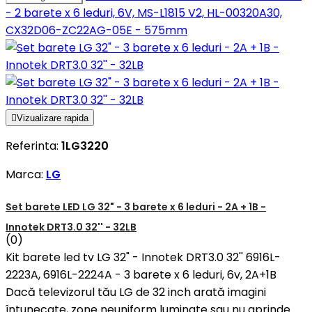
- 2 barete x 6 leduri, 6V, MS-L1815 V2, HL-00320A30,
CX32D06-ZC22AG-05E - 575mm

Vizualizare rapida
Referinta:
1LG3220
Marca:
LG
Set barete LED LG 32" - 3 barete x 6 leduri - 2A + 1B -
Innotek DRT3.0 32'' - 32LB
(0)
Kit barete led tv LG 32" - Innotek DRT3.0 32'' 6916L-
2223A, 6916L-2224A - 3 barete x 6 leduri, 6v, 2A+1B
Dacă televizorul tău LG de 32 inch arată imagini
întunecate, zone neuniform luminate sau nu aprinde