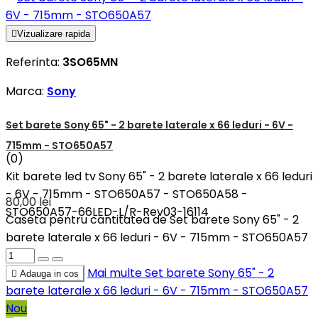

Vizualizare rapida
Referinta:
3SO65MN
Marca:
Sony
Set barete Sony 65" - 2 barete laterale x 66 leduri - 6V -
715mm - STO650A57
(0)
Kit barete led tv Sony 65" - 2 barete laterale x 66 leduri
- 6V - 715mm - STO650A57 - STO650A58 -
80,00 lei
STO650A57-66LED-L/R-Rev03-16114
Caseta pentru cantitatea de Set barete Sony 65" - 2
barete laterale x 66 leduri - 6V - 715mm - STO650A57
Mai multe
Set barete Sony 65" - 2

Adauga in cos
barete laterale x 66 leduri - 6V - 715mm - STO650A57
Nou