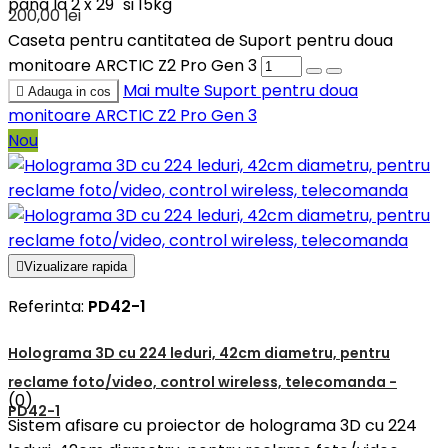
pana la 2 x 29" si 15kg
200,00 lei
Caseta pentru cantitatea de Suport pentru doua
monitoare ARCTIC Z2 Pro Gen 3
Mai multe
Suport pentru doua

Adauga in cos
monitoare ARCTIC Z2 Pro Gen 3
Nou

Vizualizare rapida
Referinta:
PD42-1
Holograma 3D cu 224 leduri, 42cm diametru, pentru
reclame foto/video, control wireless, telecomanda -
(0)
PD42-1
Sistem afisare cu proiector de holograma 3D cu 224