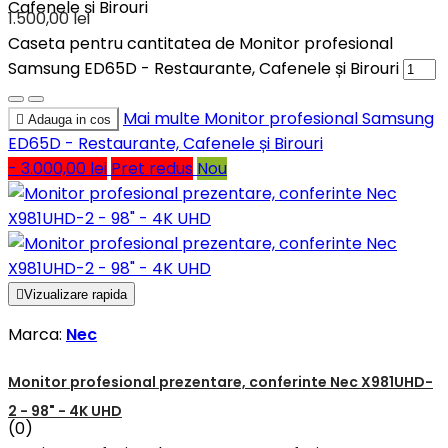
Cafenele și Birouri
1.500,00 lei
Caseta pentru cantitatea de Monitor profesional
Samsung ED65D - Restaurante, Cafenele și Birouri
Mai multe
Monitor profesional Samsung

Adauga in cos
ED65D - Restaurante, Cafenele și Birouri
- 3.000,00 lei
Pret redus
Nou

Vizualizare rapida
Marca:
Nec
Monitor profesional prezentare, conferinte Nec X981UHD-
2 - 98" - 4K UHD
(0)