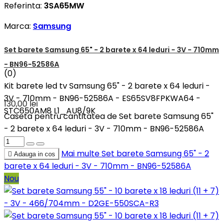
Referinta:
3SA65MW
Marca:
Samsung
Set barete Samsung 65" - 2 barete x 64 leduri - 3V - 710mm
- BN96-52586A
(0)
Kit barete led tv Samsung 65" - 2 barete x 64 leduri -
3V - 710mm - BN96-52586A - ES65SV8FPKWA64 -
130,00 lei
STC650AM8 L1_AU8/9K
Caseta pentru cantitatea de Set barete Samsung 65"
- 2 barete x 64 leduri - 3V - 710mm - BN96-52586A
Mai multe
Set barete Samsung 65" - 2

Adauga in cos
barete x 64 leduri - 3V - 710mm - BN96-52586A
Nou