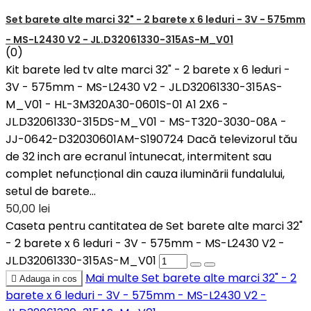
Set barete alte marci 32" - 2 barete x 6 leduri - 3V - 575mm
- MS-L2430 V2 - JL.D32061330-315AS-M_V01
(0)
Kit barete led tv alte marci 32" - 2 barete x 6 leduri -
3V - 575mm - MS-L2430 V2 - JL.D32061330-315AS-
M_V01 - HL-3M320A30-0601S-01 A1 2X6 -
JL.D32061330-315DS-M_V01 - MS-T320-3030-08A -
JJ-0642-D32030601AM-S190724 Dacă televizorul tău
de 32 inch are ecranul întunecat, intermitent sau
complet nefuncțional din cauza iluminării fundalului,
setul de barete...
50,00 lei
Caseta pentru cantitatea de Set barete alte marci 32"
- 2 barete x 6 leduri - 3V - 575mm - MS-L2430 V2 -
JL.D32061330-315AS-M_V01
Mai multe
Set barete alte marci 32" - 2

Adauga in cos
barete x 6 leduri - 3V - 575mm - MS-L2430 V2 -