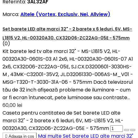
Referinta:
3AL32AF
Marca:
Altele (Vortex, Exclusiv, Nei, Allview)
Set barete LED alte marci 32" - 2 barete x 6 leduri, 6V, MS-
L1815 V2, HL-00320A30, CX32D06-ZC22AG-05E - 575mm
(0)
Kit barete led tv alte marci 32" - MS-L1815 V2, HL-
00320A30-0601S-03 A1 2x6, HL-00320A30-0601S-07 A1
2x6, CX32D06-ZC22AG-05E, SJ.CX.D3200601-3030HS-
M , 43MK-C32001-35V2, JL.D32061330-006AS-M_V01 -
MSG-T320-T-3030-31A-06 - 575mm Dacă televizorul
tău de 32 inch afișează probleme de iluminare – cum
ar fi ecran întunecat, pete luminoase sau contraste...
60,00 lei
Caseta pentru cantitatea de Set barete LED alte
marci 32" - 2 barete x 6 leduri, 6V, MS-L1815 V2, HL-
00320A30, CX32D06-ZC22AG-05E - 575mm
Mai multe
Set barete LED alte marci 32"

Adauga in cos