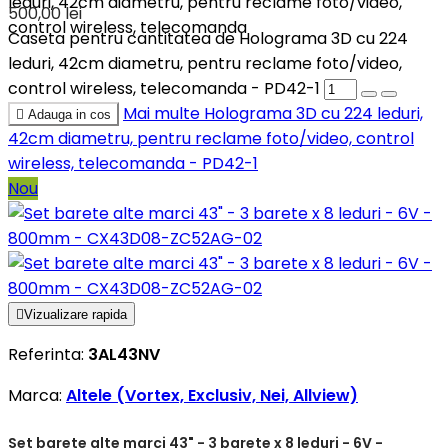
leduri, 42cm diametru, pentru reclame foto/video,
500,00 lei
control wireless, telecomanda
Caseta pentru cantitatea de Holograma 3D cu 224
leduri, 42cm diametru, pentru reclame foto/video,
control wireless, telecomanda - PD42-1
Mai multe
Holograma 3D cu 224 leduri,

Adauga in cos
42cm diametru, pentru reclame foto/video, control
wireless, telecomanda - PD42-1
Nou

Vizualizare rapida
Referinta:
3AL43NV
Marca:
Altele (Vortex, Exclusiv, Nei, Allview)
Set barete alte marci 43" - 3 barete x 8 leduri - 6V -