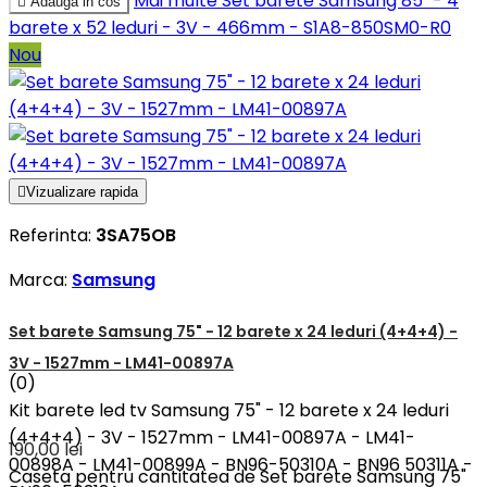
Mai multe
Set barete Samsung 85" - 4

Adauga in cos
barete x 52 leduri - 3V - 466mm - S1A8-850SM0-R0
Nou

Vizualizare rapida
Referinta:
3SA75OB
Marca:
Samsung
Set barete Samsung 75" - 12 barete x 24 leduri (4+4+4) -
3V - 1527mm - LM41-00897A
(0)
Kit barete led tv Samsung 75" - 12 barete x 24 leduri
(4+4+4) - 3V - 1527mm - LM41-00897A - LM41-
190,00 lei
00898A - LM41-00899A - BN96-50310A - BN96 50311A -
Caseta pentru cantitatea de Set barete Samsung 75"