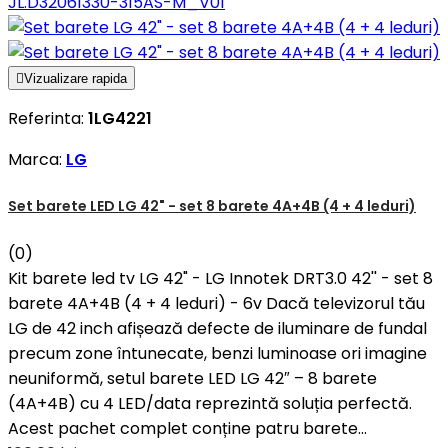
JL.D32061330-315AS-M_V01

Vizualizare rapida
Referinta:
1LG4221
Marca:
LG
Set barete LED LG 42" - set 8 barete 4A+4B (4 + 4 leduri)
(0)
Kit barete led tv LG 42" - LG Innotek DRT3.0 42'' - set 8
barete 4A+4B (4 + 4 leduri) - 6v Dacă televizorul tău
LG de 42 inch afișează defecte de iluminare de fundal
precum zone întunecate, benzi luminoase ori imagine
neuniformă, setul barete LED LG 42″ – 8 barete
(4A+4B) cu 4 LED/data reprezintă soluția perfectă.
Acest pachet complet conține patru barete...