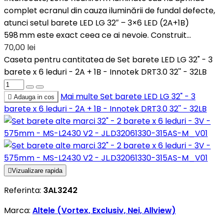
complet ecranul din cauza iluminării de fundal defecte,
atunci setul barete LED LG 32″ – 3×6 LED (2A+1B)
598 mm este exact ceea ce ai nevoie. Construit...
70,00 lei
Caseta pentru cantitatea de Set barete LED LG 32" - 3
barete x 6 leduri - 2A + 1B - Innotek DRT3.0 32'' - 32LB
Mai multe
Set barete LED LG 32" - 3

Adauga in cos
barete x 6 leduri - 2A + 1B - Innotek DRT3.0 32'' - 32LB

Vizualizare rapida
Referinta:
3AL3242
Marca:
Altele (Vortex, Exclusiv, Nei, Allview)