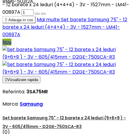
BN96-50312A
- 12 barete x 24 leduri (4+4+4) - 3V - 1527mm - LM41-
00897A
Mai multe
Set barete Samsung 75" - 12

Adauga in cos
barete x 24 leduri (4+4+4) - 3V - 1527mm - LM41-
00897A
Nou

Vizualizare rapida
Referinta:
3SA75NR
Marca:
Samsung
Set barete Samsung 75" - 12 barete x 24 leduri (9+6+9 ) -
3V - 605/415mm - D2GE-750SCA-R3
(0)