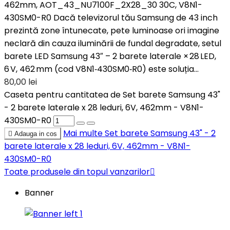
462mm, AOT_43_NU7100F_2X28_30 30C, V8N1-
430SM0-R0 Dacă televizorul tău Samsung de 43 inch
prezintă zone întunecate, pete luminoase ori imagine
neclară din cauza iluminării de fundal degradate, setul
barete LED Samsung 43″ – 2 barete laterale × 28 LED,
6 V, 462 mm (cod V8N1‑430SM0‑R0) este soluția...
80,00 lei
Caseta pentru cantitatea de Set barete Samsung 43"
- 2 barete laterale x 28 leduri, 6V, 462mm - V8N1-
430SM0-R0
Mai multe
Set barete Samsung 43" - 2

Adauga in cos
barete laterale x 28 leduri, 6V, 462mm - V8N1-
430SM0-R0
Toate produsele din topul vanzarilor

Banner