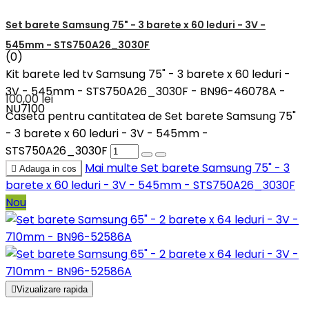
Set barete Samsung 75" - 3 barete x 60 leduri - 3V -
545mm - STS750A26_3030F
(0)
Kit barete led tv Samsung 75" - 3 barete x 60 leduri -
3V - 545mm - STS750A26_3030F - BN96-46078A -
100,00 lei
NU7100
Caseta pentru cantitatea de Set barete Samsung 75"
- 3 barete x 60 leduri - 3V - 545mm -
STS750A26_3030F
Mai multe
Set barete Samsung 75" - 3

Adauga in cos
barete x 60 leduri - 3V - 545mm - STS750A26_3030F
Nou

Vizualizare rapida