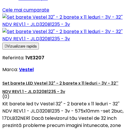
Cele mai cumparate

Vizualizare rapida
Referinta:
1VE3207
Marca:
Vestel
Set barete LED Vestel 32" - 2 barete x 11 leduri - 3V - 32''
NDV REV1.1 - JL.D320B1235 - 3v
(0)
Kit barete led tv Vestel 32" - 2 barete x 11 leduri - 32''
NDV REV1.1 - JL.D320B1235 - 3v - 575x10mm -set 2buc,
17DLB32NER1 Dacă televizorul tău Vestel de 32 inch
prezintă probleme precum imagini întunecate, zone