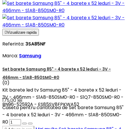

Vizualizare rapida
Referinta:
3SA85NF
Marca:
Samsung
Set barete Samsung 85" - 4 barete x 52 leduri - 3V -
466mm - S1A8-850SM0-R0
(0)
Kit barete led tv Samsung 85" - 4 barete x 52 leduri -
3V - 466mm - S1A8-850SM0-R0 - S1Q7-850SM0-R0 -
175,00 lei
BN96-52592A - ES85SV8FPKWA52
Caseta pentru cantitatea de Set barete Samsung 85"
- 4 barete x 52 leduri - 3V - 466mm - S1A8-850SM0-
R0