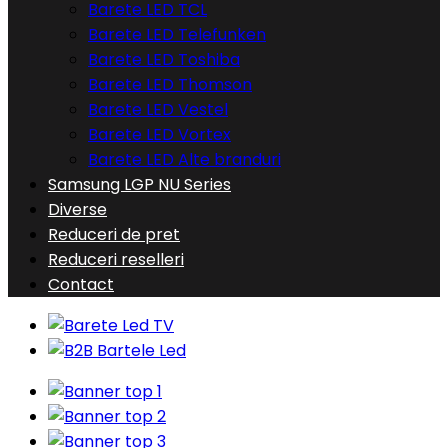
Barete LED TCL
Barete LED Telefunken
Barete LED Toshiba
Barete LED Thomson
Barete LED Vestel
Barete LED Vortex
Barete LED Alte branduri
Samsung LGP NU Series
Diverse
Reduceri de pret
Reduceri reselleri
Contact