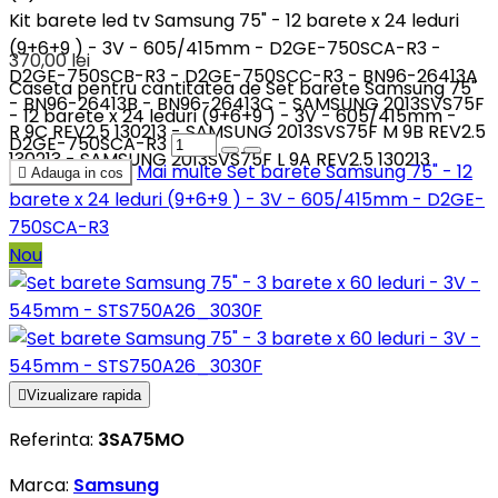
Kit barete led tv Samsung 75" - 12 barete x 24 leduri
(9+6+9 ) - 3V - 605/415mm - D2GE-750SCA-R3 -
370,00 lei
D2GE-750SCB-R3 - D2GE-750SCC-R3 - BN96-26413A
Caseta pentru cantitatea de Set barete Samsung 75"
- BN96-26413B - BN96-26413C - SAMSUNG 2013SVS75F
- 12 barete x 24 leduri (9+6+9 ) - 3V - 605/415mm -
R 9C REV2.5 130213 - SAMSUNG 2013SVS75F M 9B REV2.5
D2GE-750SCA-R3
130213 - SAMSUNG 2013SVS75F L 9A REV2.5 130213
Mai multe
Set barete Samsung 75" - 12

Adauga in cos
barete x 24 leduri (9+6+9 ) - 3V - 605/415mm - D2GE-
750SCA-R3
Nou

Vizualizare rapida
Referinta:
3SA75MO
Marca:
Samsung