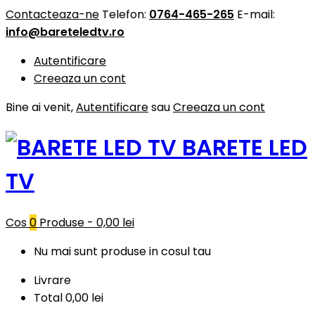
Contacteaza-ne
Telefon:
0764-465-265
E-mail:
info@bareteledtv.ro
Autentificare
Creeaza un cont
Bine ai venit,
Autentificare
sau
Creeaza un cont
BARETE LED
TV
Cos
0
Produse -
0,00 lei
Nu mai sunt produse in cosul tau
Livrare
Total
0,00 lei