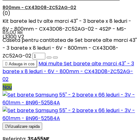
800mm - CX43D08-ZC52AG-02
(0)
Kit barete led tv alte marci 43" - 3 barete x 8 leduri -
6V - 800mm - CX43D08-ZC52AG-02 - 4S2P - MS-
85,00 lei
L3300 V2
Caseta pentru cantitatea de Set barete alte marci 43"
- 3 barete x 8 leduri - 6V - 800mm - CX43D08-
ZC52AG-02
Mai multe
Set barete alte marci 43" - 3

Adauga in cos
barete x 8 leduri - 6V - 800mm - CX43D08-ZC52AG-
02
Nou

Vizualizare rapida
Referinta:
3SA55NE