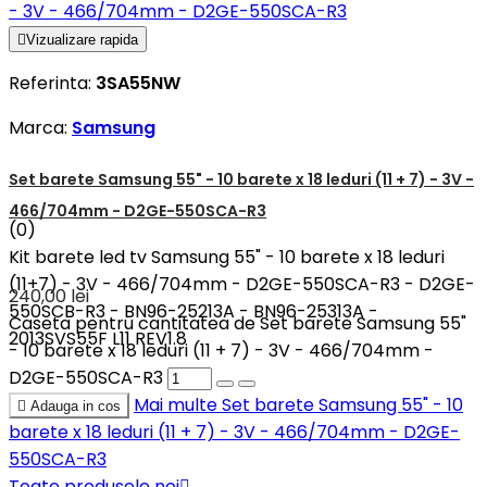

Vizualizare rapida
Referinta:
3SA55NW
Marca:
Samsung
Set barete Samsung 55" - 10 barete x 18 leduri (11 + 7) - 3V -
466/704mm - D2GE-550SCA-R3
(0)
Kit barete led tv Samsung 55" - 10 barete x 18 leduri
(11+7) - 3V - 466/704mm - D2GE-550SCA-R3 - D2GE-
240,00 lei
550SCB-R3 - BN96-25213A - BN96-25313A -
Caseta pentru cantitatea de Set barete Samsung 55"
2013SVS55F L11 REV1.8
- 10 barete x 18 leduri (11 + 7) - 3V - 466/704mm -
D2GE-550SCA-R3
Mai multe
Set barete Samsung 55" - 10

Adauga in cos
barete x 18 leduri (11 + 7) - 3V - 466/704mm - D2GE-
550SCA-R3
Toate produsele noi
