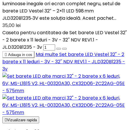
luminoase inegale ori ecran complet negru, setul de
barete LED Vestel 32″ – 2×11 LED 598 mm
JLD320B1235‑3V este soluția ideală. Acest pachet...
35,00 lei
Caseta pentru cantitatea de Set barete LED Vestel 32"
- 2 barete x 11 leduri - 3V - 32'' NDV REV1.1 -
JL.D320B1235 - 3v
Mai multe
Set barete LED Vestel 32" - 2

Adauga in cos
barete x 11 leduri - 3V - 32'' NDV REV1.1 - JL.D320B1235 -
3v

Vizualizare rapida