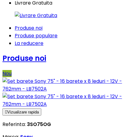
Livrare Gratuita
Produse noi
Produse populare
La reducere
Produse noi
Nou

Vizualizare rapida
Referinta:
3SO75OG
Marca:
Sony