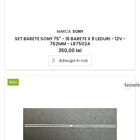
MARCA:
SONY
SET BARETE SONY 75" - 16 BARETE X 8 LEDURI - 12V -
762MM - LB7502A
350,00 lei
Adauga in cos

Nou
favori