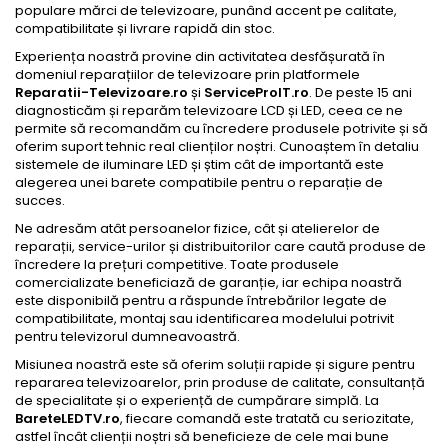
populare mărci de televizoare, punând accent pe calitate,
compatibilitate și livrare rapidă din stoc.
Experiența noastră provine din activitatea desfășurată în
domeniul reparațiilor de televizoare prin platformele
Reparatii-Televizoare.ro
și
ServiceProIT.ro
. De peste 15 ani
diagnosticăm și reparăm televizoare LCD și LED, ceea ce ne
permite să recomandăm cu încredere produsele potrivite și să
oferim suport tehnic real clienților noștri. Cunoaștem în detaliu
sistemele de iluminare LED și știm cât de importantă este
alegerea unei barete compatibile pentru o reparație de
succes.
Ne adresăm atât persoanelor fizice, cât și atelierelor de
reparații, service-urilor și distribuitorilor care caută produse de
încredere la prețuri competitive. Toate produsele
comercializate beneficiază de garanție, iar echipa noastră
este disponibilă pentru a răspunde întrebărilor legate de
compatibilitate, montaj sau identificarea modelului potrivit
pentru televizorul dumneavoastră.
Misiunea noastră este să oferim soluții rapide și sigure pentru
repararea televizoarelor, prin produse de calitate, consultanță
de specialitate și o experiență de cumpărare simplă. La
BareteLEDTV.ro
, fiecare comandă este tratată cu seriozitate,
astfel încât clienții noștri să beneficieze de cele mai bune