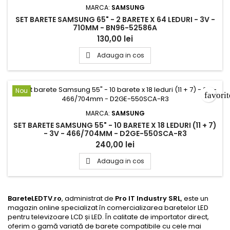
MARCA:
SAMSUNG
SET BARETE SAMSUNG 65" - 2 BARETE X 64 LEDURI - 3V -
710MM - BN96-52586A
130,00 lei
Adauga in cos

Nou
favori
MARCA:
SAMSUNG
SET BARETE SAMSUNG 55" - 10 BARETE X 18 LEDURI (11 + 7)
- 3V - 466/704MM - D2GE-550SCA-R3
240,00 lei
Adauga in cos

BareteLEDTV.ro
, administrat de
Pro IT Industry SRL
, este un
magazin online specializat în comercializarea baretelor LED
pentru televizoare LCD și LED. În calitate de importator direct,
oferim o gamă variată de barete compatibile cu cele mai