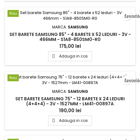
Nou
favori
MARCA:
SAMSUNG
SET BARETE SAMSUNG 85" - 4 BARETE X 52 LEDURI - 3V -
466MM - S1A8-850SM0-R0
175,00 lei
Adauga in cos

Nou
favori
MARCA:
SAMSUNG
SET BARETE SAMSUNG 75" - 12 BARETE X 24 LEDURI
(4+4+4) - 3V - 1527MM - LM41-00897A
190,00 lei
Adauga in cos
