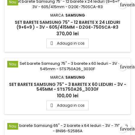
Nou
favori
MARCA:
SAMSUNG
SET BARETE SAMSUNG 75" - 12 BARETE X 24 LEDURI
(9+6+9 ) - 3V - 605/415MM - D2GE-750SCA-R3
370,00 lei
Adauga in cos

Nou
favori
MARCA:
SAMSUNG
SET BARETE SAMSUNG 75" - 3 BARETE X 60 LEDURI - 3V -
545MM - STS750A26_3030F
100,00 lei
Adauga in cos

Nou
favori