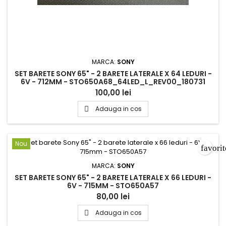
MARCA:
SONY
SET BARETE SONY 65" - 2 BARETE LATERALE X 64 LEDURI -
6V - 712MM - STO650A68_64LED_L_REV00_180731
100,00 lei
Adauga in cos

Nou
favori
MARCA:
SONY
SET BARETE SONY 65" - 2 BARETE LATERALE X 66 LEDURI -
6V - 715MM - STO650A57
80,00 lei
Adauga in cos
