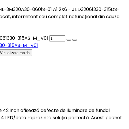
- HL-3M320A30-0601S-01 A1 2X6 - JL.D32061330-315DS-
at, intermitent sau complet nefuncțional din cauza
D32061330-315AS-M_V01
61330-315AS-M_V01
Vizualizare rapida
de 42 inch afișează defecte de iluminare de fundal
 4 LED/data reprezintă soluția perfectă. Acest pachet