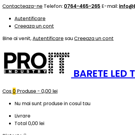
Contacteaza-ne
Telefon:
0764-465-265
E-mail:
info@
Autentificare
Creeaza un cont
Bine ai venit,
Autentificare
sau
Creeaza un cont
BARETE LED 
Cos
0
Produse -
0,00 lei
Nu mai sunt produse in cosul tau
Livrare
Total
0,00 lei