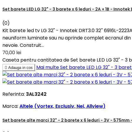
Set barete LED LG 32" - 3 barete x 6 leduri - 2A + 1B - Innotek
(0)
Kit barete led tv LG 32" - Innotek DRT3.0 32'' 6916L-2223
neuniform luminate sau nu aprinde complet ecranul din c
nevoie. Construit...
70,00 lei
Caseta pentru cantitatea de Set barete LED LG 32" - 3 bar
Mai multe
Set barete LED LG 32" - 3 barete

Adauga in cos
Referinta:
3AL3242
Marca:
Altele (Vortex, Exclusiv, Nei, Allview)
Set barete alte marci 32" - 2 barete x 6 leduri - 3V - 575