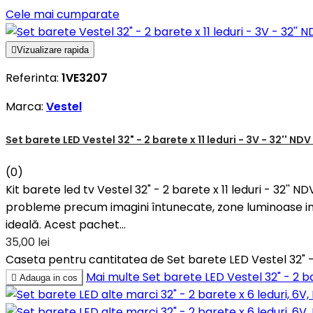
Cele mai cumparate

Vizualizare rapida
Referinta:
1VE3207
Marca:
Vestel
Set barete LED Vestel 32" - 2 barete x 11 leduri - 3V - 32'' NDV
(0)
Kit barete led tv Vestel 32" - 2 barete x 11 leduri - 32'
probleme precum imagini întunecate, zone luminoase ine
ideală. Acest pachet...
35,00 lei
Caseta pentru cantitatea de Set barete LED Vestel 32" - 2
Mai multe
Set barete LED Vestel 32" - 2 ba

Adauga in cos