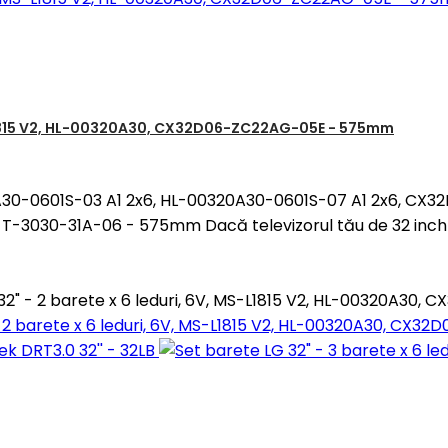
MS-L1815 V2, HL-00320A30, CX32D06-ZC22AG-05E - 575mm
0320A30-0601S-03 A1 2x6, HL-00320A30-0601S-07 A1 2x6, 
3030-31A-06 - 575mm Dacă televizorul tău de 32 inch a
 32" - 2 barete x 6 leduri, 6V, MS-L1815 V2, HL-00320A3
 - 2 barete x 6 leduri, 6V, MS-L1815 V2, HL-00320A30, C