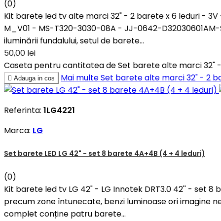
(0)
Kit barete led tv alte marci 32" - 2 barete x 6 leduri
M_V01 - MS-T320-3030-08A - JJ-0642-D32030601AM-S1907
iluminării fundalului, setul de barete...
50,00 lei
Caseta pentru cantitatea de Set barete alte marci 32"
Mai multe
Set barete alte marci 32" - 2

Adauga in cos
Referinta:
1LG4221
Marca:
LG
Set barete LED LG 42" - set 8 barete 4A+4B (4 + 4 leduri)
(0)
Kit barete led tv LG 42" - LG Innotek DRT3.0 42'' - set 8
precum zone întunecate, benzi luminoase ori imagine ne
complet conține patru barete...