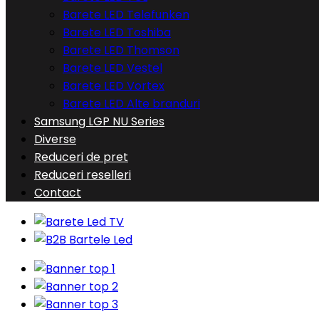
Barete LED Telefunken
Barete LED Toshiba
Barete LED Thomson
Barete LED Vestel
Barete LED Vortex
Barete LED Alte branduri
Samsung LGP NU Series
Diverse
Reduceri de pret
Reduceri reselleri
Contact