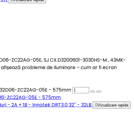
CX32D06-ZC22AG-05E, SJ.CX.D3200601-3030HS-M , 43MK-
fișează probleme de iluminare – cum ar fi ecran
0, CX32D06-ZC22AG-05E - 575mm
X32D06-ZC22AG-05E - 575mm

Vizualizare rapida