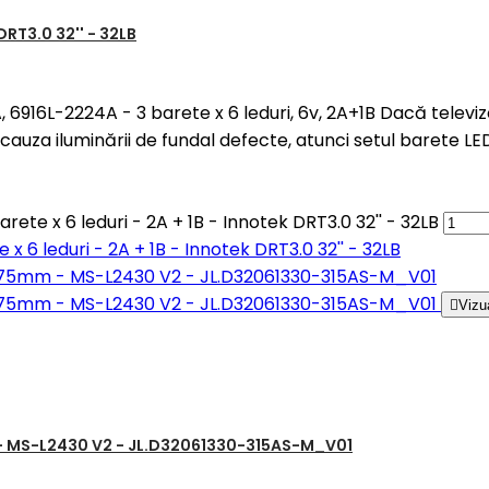
 DRT3.0 32'' - 32LB
A, 6916L-2224A - 3 barete x 6 leduri, 6v, 2A+1B Dacă televi
auza iluminării de fundal defecte, atunci setul barete L
ete x 6 leduri - 2A + 1B - Innotek DRT3.0 32'' - 32LB
 x 6 leduri - 2A + 1B - Innotek DRT3.0 32'' - 32LB

Vizu
mm - MS-L2430 V2 - JL.D32061330-315AS-M_V01