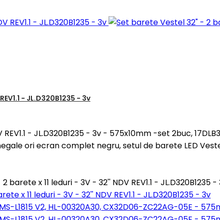
 REV1.1 - JL.D320B1235 - 3v
' NDV REV1.1 - JL.D320B1235 - 3v - 575x10mm -set 2buc, 17DL
gale ori ecran complet negru, setul de barete LED Veste
 barete x 11 leduri - 3V - 32'' NDV REV1.1 - JL.D320B1235 -
rete x 11 leduri - 3V - 32'' NDV REV1.1 - JL.D320B1235 - 3v