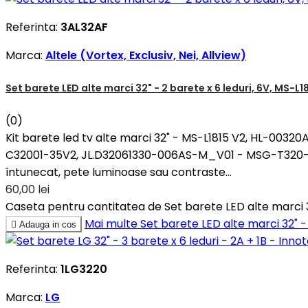
Referinta:
3AL32AF
Marca:
Altele (Vortex, Exclusiv, Nei, Allview)
Set barete LED alte marci 32" - 2 barete x 6 leduri, 6V, 
(0)
Kit barete led tv alte marci 32" - MS-L1815 V2, HL-0
C32001-35V2, JL.D32061330-006AS-M_V01 - MSG-T320-T-
întunecat, pete luminoase sau contraste...
60,00 lei
Caseta pentru cantitatea de Set barete LED alte marci
Mai multe
Set barete LED alte marci 32"

Adauga in cos
Referinta:
1LG3220
Marca:
LG