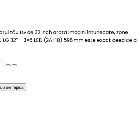
zorul tău LG de 32 inch arată imagini întunecate, zone
ED LG 32″ – 3×6 LED (2A+1B) 598 mm este exact ceea ce ai
alizare rapida