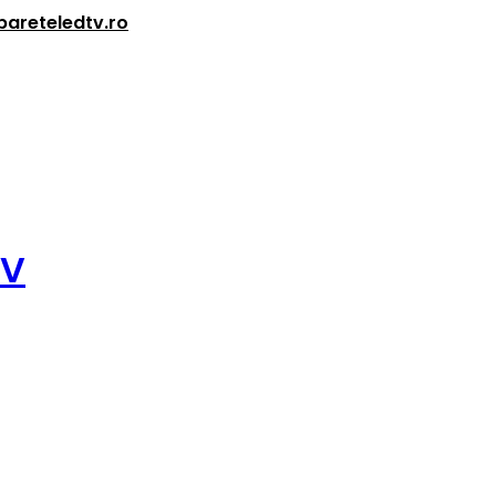
bareteledtv.ro
TV