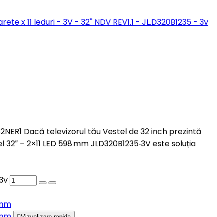
B32NER1 Dacă televizorul tău Vestel de 32 inch prezintă
l 32″ – 2×11 LED 598 mm JLD320B1235‑3V este soluția
 3v

Vizualizare rapida