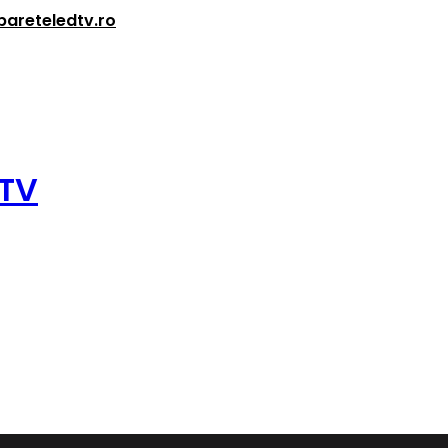
bareteledtv.ro
 TV