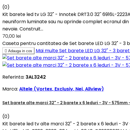
(0)
Kit barete led tv LG 32" - Innotek DRT3.0 32'' 6916L-2223
neuniform luminate sau nu aprinde complet ecranul din c
nevoie. Construit...
70,00 lei
Caseta pentru cantitatea de Set barete LED LG 32" - 3 bar
Mai multe
Set barete LED LG 32" - 3 barete

Adauga in cos
Referinta:
3AL3242
Marca:
Altele (Vortex, Exclusiv, Nei, Allview)
Set barete alte marci 32" - 2 barete x 6 leduri - 3V - 575
(0)
Kit barete led tv alte marci 32" - 2 barete x 6 leduri