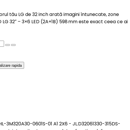
zorul tău LG de 32 inch arată imagini întunecate, zone
ED LG 32″ – 3×6 LED (2A+1B) 598 mm este exact ceea ce ai
alizare rapida
- HL-3M320A30-0601S-01 A1 2X6 - JL.D32061330-315DS-