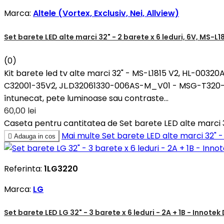
Marca:
Altele (Vortex, Exclusiv, Nei, Allview)
Set barete LED alte marci 32" - 2 barete x 6 leduri, 6V, 
(0)
Kit barete led tv alte marci 32" - MS-L1815 V2, HL-0
C32001-35V2, JL.D32061330-006AS-M_V01 - MSG-T320-T-
întunecat, pete luminoase sau contraste...
60,00 lei
Caseta pentru cantitatea de Set barete LED alte marci
Mai multe
Set barete LED alte marci 32"

Adauga in cos
Referinta:
1LG3220
Marca:
LG
Set barete LED LG 32" - 3 barete x 6 leduri - 2A + 1B - Innotek