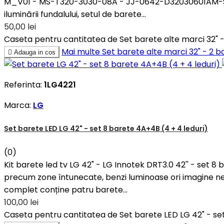
M_V01 - MS-T320-3030-08A - JJ-0642-D32030601AM-S1907
iluminării fundalului, setul de barete...
50,00 lei
Caseta pentru cantitatea de Set barete alte marci 32"
Mai multe
Set barete alte marci 32" - 2

Adauga in cos
Referinta:
1LG4221
Marca:
LG
Set barete LED LG 42" - set 8 barete 4A+4B (4 + 4 leduri)
(0)
Kit barete led tv LG 42" - LG Innotek DRT3.0 42'' - set 8
precum zone întunecate, benzi luminoase ori imagine ne
complet conține patru barete...
100,00 lei
Caseta pentru cantitatea de Set barete LED LG 42" - set