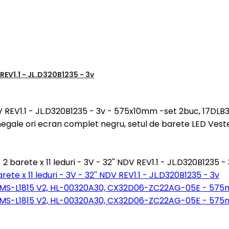
 REV1.1 - JL.D320B1235 - 3v
' NDV REV1.1 - JL.D320B1235 - 3v - 575x10mm -set 2buc, 17DL
gale ori ecran complet negru, setul de barete LED Veste
 barete x 11 leduri - 3V - 32'' NDV REV1.1 - JL.D320B1235 -
rete x 11 leduri - 3V - 32'' NDV REV1.1 - JL.D320B1235 - 3v