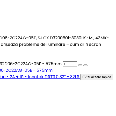
CX32D06-ZC22AG-05E, SJ.CX.D3200601-3030HS-M , 43MK-
fișează probleme de iluminare – cum ar fi ecran
0, CX32D06-ZC22AG-05E - 575mm
X32D06-ZC22AG-05E - 575mm

Vizualizare rapida