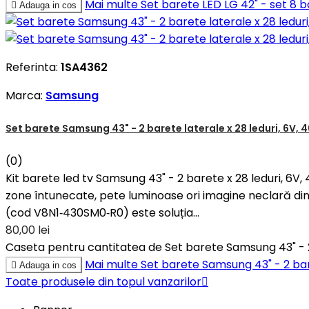
Mai multe
Set barete LED LG 42" - set 8 b

Adauga in cos
Referinta:
1SA4362
Marca:
Samsung
Set barete Samsung 43" - 2 barete laterale x 28 leduri, 6
(0)
Kit barete led tv Samsung 43" - 2 barete x 28 leduri
zone întunecate, pete luminoase ori imagine neclară din
(cod V8N1‑430SM0‑R0) este soluția...
80,00 lei
Caseta pentru cantitatea de Set barete Samsung 43" - 
Mai multe
Set barete Samsung 43" - 2 ba

Adauga in cos
Toate produsele din topul vanzarilor
