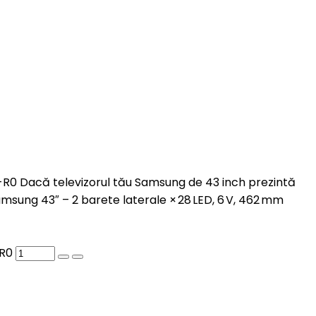
R0 Dacă televizorul tău Samsung de 43 inch prezintă
amsung 43″ – 2 barete laterale × 28 LED, 6 V, 462 mm
-R0