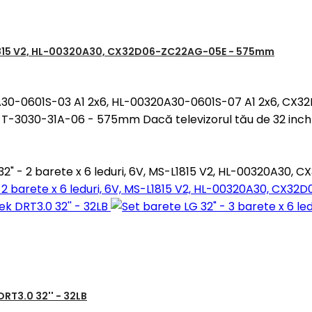
MS-L1815 V2, HL-00320A30, CX32D06-ZC22AG-05E - 575mm
0320A30-0601S-03 A1 2x6, HL-00320A30-0601S-07 A1 2x6, 
3030-31A-06 - 575mm Dacă televizorul tău de 32 inch a
 32" - 2 barete x 6 leduri, 6V, MS-L1815 V2, HL-00320A3
 - 2 barete x 6 leduri, 6V, MS-L1815 V2, HL-00320A30, C
 DRT3.0 32'' - 32LB