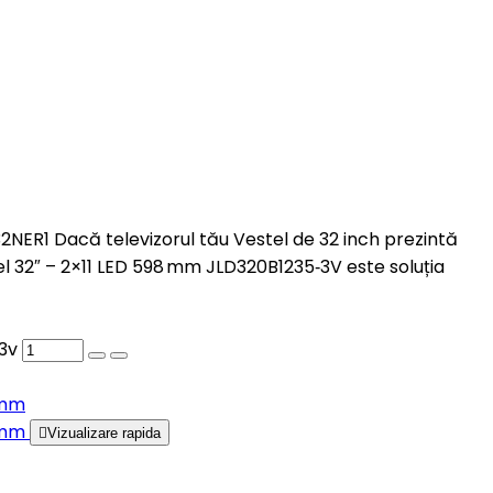
B32NER1 Dacă televizorul tău Vestel de 32 inch prezintă
l 32″ – 2×11 LED 598 mm JLD320B1235‑3V este soluția
 3v

Vizualizare rapida