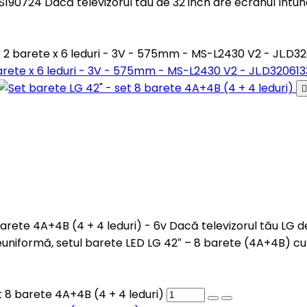
24 Dacă televizorul tău de 32 inch are ecranul întunec
 - 2 barete x 6 leduri - 3V - 575mm - MS-L2430 V2 - JL.
 barete x 6 leduri - 3V - 575mm - MS-L2430 V2 - JL.D320

 barete 4A+4B (4 + 4 leduri) - 6v Dacă televizorul tău LG 
uniformă, setul barete LED LG 42″ – 8 barete (4A+4B) cu
 8 barete 4A+4B (4 + 4 leduri)