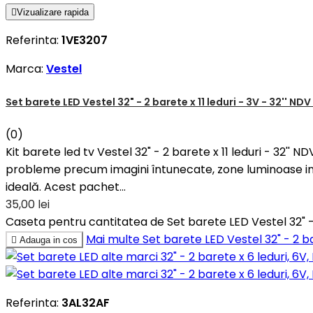

Vizualizare rapida
Referinta:
1VE3207
Marca:
Vestel
Set barete LED Vestel 32" - 2 barete x 11 leduri - 3V - 32'' NDV
(0)
Kit barete led tv Vestel 32" - 2 barete x 11 leduri - 32'
probleme precum imagini întunecate, zone luminoase ine
ideală. Acest pachet...
35,00 lei
Caseta pentru cantitatea de Set barete LED Vestel 32" - 2
Mai multe
Set barete LED Vestel 32" - 2 ba

Adauga in cos
Referinta:
3AL32AF