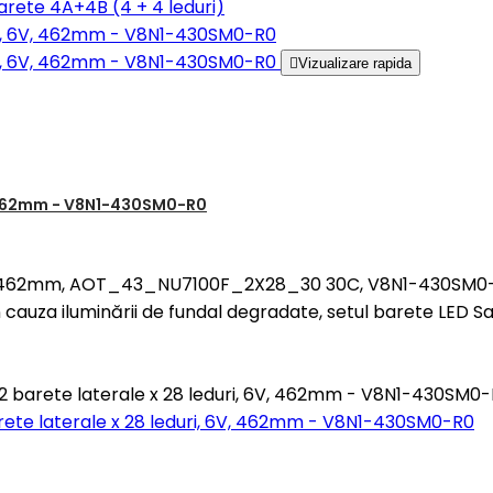
arete 4A+4B (4 + 4 leduri)

Vizualizare rapida
V, 462mm - V8N1-430SM0-R0
, 6V, 462mm, AOT_43_NU7100F_2X28_30 30C, V8N1-430SM0-
 cauza iluminării de fundal degradate, setul barete LED S
2 barete laterale x 28 leduri, 6V, 462mm - V8N1-430SM0
rete laterale x 28 leduri, 6V, 462mm - V8N1-430SM0-R0