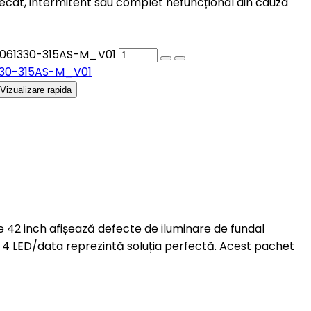
at, intermitent sau complet nefuncțional din cauza
D32061330-315AS-M_V01
61330-315AS-M_V01
Vizualizare rapida
de 42 inch afișează defecte de iluminare de fundal
 4 LED/data reprezintă soluția perfectă. Acest pachet