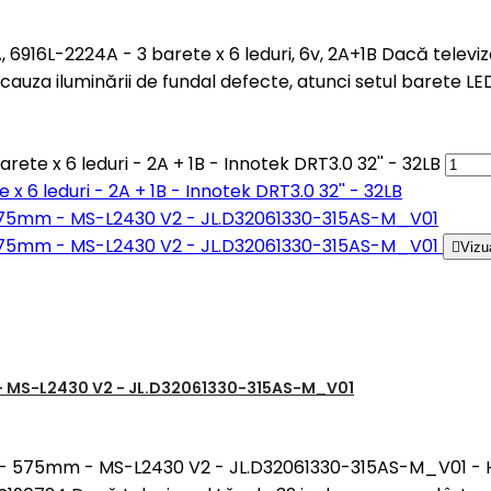
A, 6916L-2224A - 3 barete x 6 leduri, 6v, 2A+1B Dacă televi
auza iluminării de fundal defecte, atunci setul barete L
ete x 6 leduri - 2A + 1B - Innotek DRT3.0 32'' - 32LB
 x 6 leduri - 2A + 1B - Innotek DRT3.0 32'' - 32LB

Vizu
mm - MS-L2430 V2 - JL.D32061330-315AS-M_V01
 - 3V - 575mm - MS-L2430 V2 - JL.D32061330-315AS-M_V01 