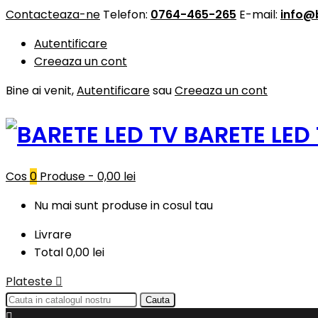
Contacteaza-ne
Telefon:
0764-465-265
E-mail:
info@
Autentificare
Creeaza un cont
Bine ai venit,
Autentificare
sau
Creeaza un cont
BARETE LED
Cos
0
Produse -
0,00 lei
Nu mai sunt produse in cosul tau
Livrare
Total
0,00 lei
Plateste

Cauta
