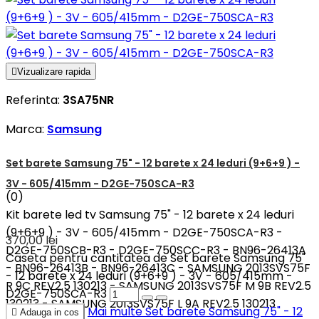

Vizualizare rapida
Referinta:
3SA75NR
Marca:
Samsung
Set barete Samsung 75" - 12 barete x 24 leduri (9+6+9 ) -
3V - 605/415mm - D2GE-750SCA-R3
(0)
Kit barete led tv Samsung 75" - 12 barete x 24 leduri
(9+6+9 ) - 3V - 605/415mm - D2GE-750SCA-R3 -
370,00 lei
D2GE-750SCB-R3 - D2GE-750SCC-R3 - BN96-26413A
Caseta pentru cantitatea de Set barete Samsung 75"
- BN96-26413B - BN96-26413C - SAMSUNG 2013SVS75F
- 12 barete x 24 leduri (9+6+9 ) - 3V - 605/415mm -
R 9C REV2.5 130213 - SAMSUNG 2013SVS75F M 9B REV2.5
D2GE-750SCA-R3
130213 - SAMSUNG 2013SVS75F L 9A REV2.5 130213
Mai multe
Set barete Samsung 75" - 12

Adauga in cos