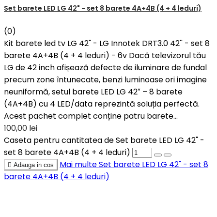
Set barete LED LG 42" - set 8 barete 4A+4B (4 + 4 leduri)
(0)
Kit barete led tv LG 42" - LG Innotek DRT3.0 42'' - set 8
barete 4A+4B (4 + 4 leduri) - 6v Dacă televizorul tău
LG de 42 inch afișează defecte de iluminare de fundal
precum zone întunecate, benzi luminoase ori imagine
neuniformă, setul barete LED LG 42″ – 8 barete
(4A+4B) cu 4 LED/data reprezintă soluția perfectă.
Acest pachet complet conține patru barete...
100,00 lei
Caseta pentru cantitatea de Set barete LED LG 42" -
set 8 barete 4A+4B (4 + 4 leduri)
Mai multe
Set barete LED LG 42" - set 8

Adauga in cos
barete 4A+4B (4 + 4 leduri)