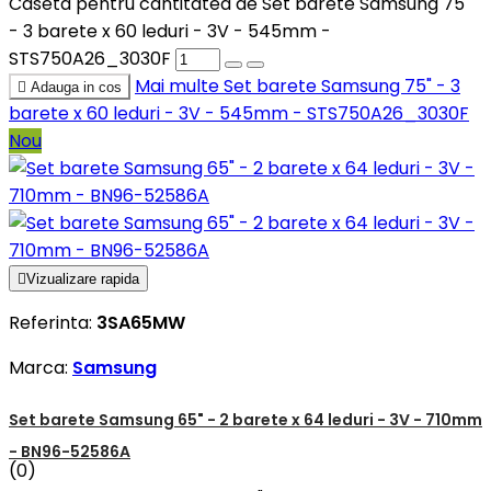
Caseta pentru cantitatea de Set barete Samsung 75"
- 3 barete x 60 leduri - 3V - 545mm -
STS750A26_3030F
Mai multe
Set barete Samsung 75" - 3

Adauga in cos
barete x 60 leduri - 3V - 545mm - STS750A26_3030F
Nou

Vizualizare rapida
Referinta:
3SA65MW
Marca:
Samsung
Set barete Samsung 65" - 2 barete x 64 leduri - 3V - 710mm
- BN96-52586A
(0)