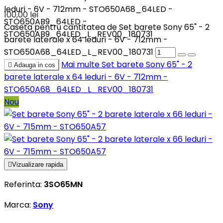
leduri - 6V - 712mm - STO650A68_64LED -
100,00 lei
STO650AB9_64LED -
Caseta pentru cantitatea de Set barete Sony 65" - 2
STO650AB9_64LED_L_REV00_180731
barete laterale x 64 leduri - 6V - 712mm -
STO650A68_64LED_L_REV00_180731
Mai multe
Set barete Sony 65" - 2

Adauga in cos
barete laterale x 64 leduri - 6V - 712mm -
STO650A68_64LED_L_REV00_180731
Nou

Vizualizare rapida
Referinta:
3SO65MN
Marca:
Sony