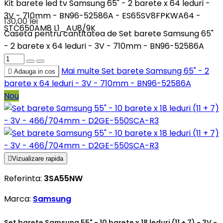
Kit barete led tv Samsung 65" - 2 barete x 64 leduri -
3V - 710mm - BN96-52586A - ES65SV8FPKWA64 -
130,00 lei
STC650AM8 L1_AU8/9K
Caseta pentru cantitatea de Set barete Samsung 65"
- 2 barete x 64 leduri - 3V - 710mm - BN96-52586A
Mai multe
Set barete Samsung 65" - 2

Adauga in cos
barete x 64 leduri - 3V - 710mm - BN96-52586A
Nou

Vizualizare rapida
Referinta:
3SA55NW
Marca:
Samsung
Set barete Samsung 55" - 10 barete x 18 leduri (11 + 7) - 3V -