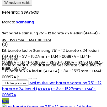

Vizualizare rapida
Referinta:
3SA75OB
Marca:
Samsung
Set barete Samsung 75" - 12 barete x 24 leduri (4+4+4) -
3V - 1527mm - LM41-00897A
(0)
Kit barete led tv Samsung 75" - 12 barete x 24 leduri
(4+4+4) - 3V - 1527mm - LM41-00897A - LM41-
190,00 lei
00898A - LM41-00899A - BN96-50310A - BN96 50311A -
Caseta pentru cantitatea de Set barete Samsung 75"
BN96-50312A
- 12 barete x 24 leduri (4+4+4) - 3V - 1527mm - LM41-
00897A
Mai multe
Set barete Samsung 75" - 12

Adauga in cos
barete x 24 leduri (4+4+4) - 3V - 1527mm - LM41-
00897A
Nou