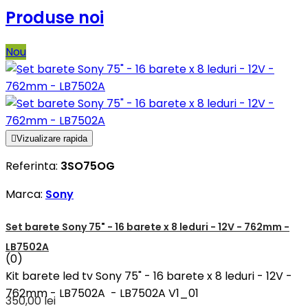
Produse noi
Nou

Vizualizare rapida
Referinta:
3SO75OG
Marca:
Sony
Set barete Sony 75" - 16 barete x 8 leduri - 12V - 762mm -
LB7502A
(0)
Kit barete led tv Sony 75" - 16 barete x 8 leduri - 12V -
762mm - LB7502A - LB7502A V1_01
350,00 lei