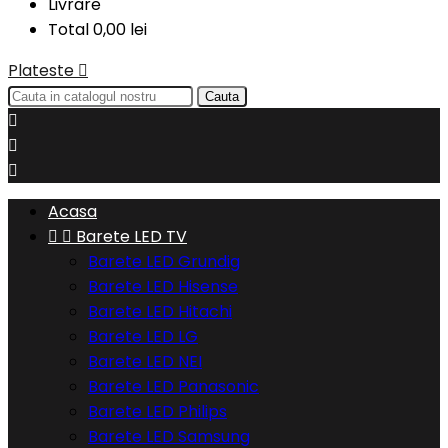
Livrare
Total
0,00 lei
Plateste

Cauta



Acasa


Barete LED TV
Barete LED Grundig
Barete LED Hisense
Barete LED Hitachi
Barete LED LG
Barete LED NEI
Barete LED Panasonic
Barete LED Philips
Barete LED Samsung