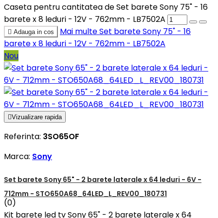
Caseta pentru cantitatea de Set barete Sony 75" - 16
barete x 8 leduri - 12V - 762mm - LB7502A
Mai multe
Set barete Sony 75" - 16

Adauga in cos
barete x 8 leduri - 12V - 762mm - LB7502A
Nou

Vizualizare rapida
Referinta:
3SO65OF
Marca:
Sony
Set barete Sony 65" - 2 barete laterale x 64 leduri - 6V -
712mm - STO650A68_64LED_L_REV00_180731
(0)
Kit barete led tv Sony 65" - 2 barete laterale x 64