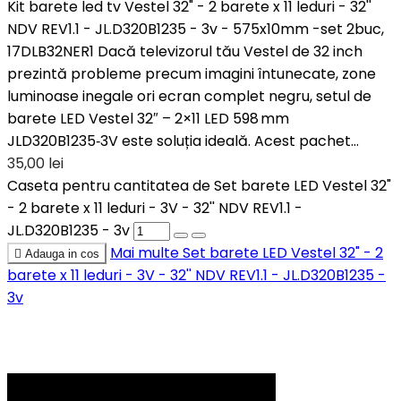
Kit barete led tv Vestel 32" - 2 barete x 11 leduri - 32''
NDV REV1.1 - JL.D320B1235 - 3v - 575x10mm -set 2buc,
17DLB32NER1 Dacă televizorul tău Vestel de 32 inch
prezintă probleme precum imagini întunecate, zone
luminoase inegale ori ecran complet negru, setul de
barete LED Vestel 32″ – 2×11 LED 598 mm
JLD320B1235‑3V este soluția ideală. Acest pachet...
35,00 lei
Caseta pentru cantitatea de Set barete LED Vestel 32"
- 2 barete x 11 leduri - 3V - 32'' NDV REV1.1 -
JL.D320B1235 - 3v
Mai multe
Set barete LED Vestel 32" - 2

Adauga in cos
barete x 11 leduri - 3V - 32'' NDV REV1.1 - JL.D320B1235 -
3v