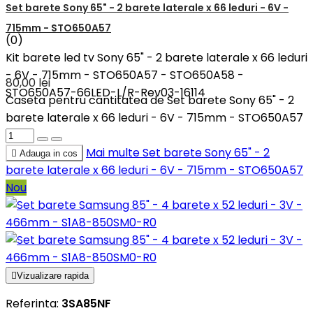
Set barete Sony 65" - 2 barete laterale x 66 leduri - 6V -
715mm - STO650A57
(0)
Kit barete led tv Sony 65" - 2 barete laterale x 66 leduri
- 6V - 715mm - STO650A57 - STO650A58 -
80,00 lei
STO650A57-66LED-L/R-Rev03-16114
Caseta pentru cantitatea de Set barete Sony 65" - 2
barete laterale x 66 leduri - 6V - 715mm - STO650A57
Mai multe
Set barete Sony 65" - 2

Adauga in cos
barete laterale x 66 leduri - 6V - 715mm - STO650A57
Nou

Vizualizare rapida
Referinta:
3SA85NF