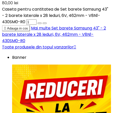
80,00 lei
Caseta pentru cantitatea de Set barete Samsung 43"
- 2 barete laterale x 28 leduri, 6V, 462mm - V8N1-
430SM0-R0
Mai multe
Set barete Samsung 43" - 2

Adauga in cos
barete laterale x 28 leduri, 6V, 462mm - V8N1-
430SM0-R0
Toate produsele din topul vanzarilor

Banner