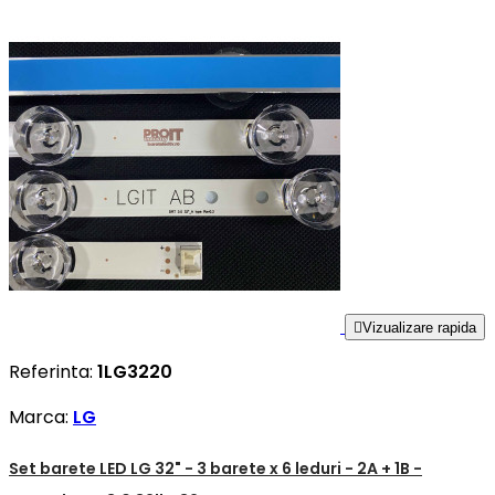

Vizualizare rapida
Referinta:
1LG3220
Marca:
LG
Set barete LED LG 32" - 3 barete x 6 leduri - 2A + 1B -