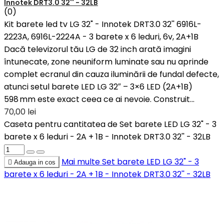
Innotek DRT3.0 32'' - 32LB
(0)
Kit barete led tv LG 32" - Innotek DRT3.0 32'' 6916L-
2223A, 6916L-2224A - 3 barete x 6 leduri, 6v, 2A+1B
Dacă televizorul tău LG de 32 inch arată imagini
întunecate, zone neuniform luminate sau nu aprinde
complet ecranul din cauza iluminării de fundal defecte,
atunci setul barete LED LG 32″ – 3×6 LED (2A+1B)
598 mm este exact ceea ce ai nevoie. Construit...
70,00 lei
Caseta pentru cantitatea de Set barete LED LG 32" - 3
barete x 6 leduri - 2A + 1B - Innotek DRT3.0 32'' - 32LB
Mai multe
Set barete LED LG 32" - 3

Adauga in cos
barete x 6 leduri - 2A + 1B - Innotek DRT3.0 32'' - 32LB