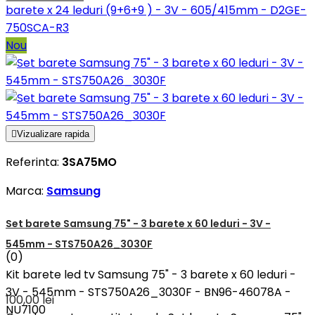
barete x 24 leduri (9+6+9 ) - 3V - 605/415mm - D2GE-
750SCA-R3
Nou

Vizualizare rapida
Referinta:
3SA75MO
Marca:
Samsung
Set barete Samsung 75" - 3 barete x 60 leduri - 3V -
545mm - STS750A26_3030F
(0)
Kit barete led tv Samsung 75" - 3 barete x 60 leduri -
3V - 545mm - STS750A26_3030F - BN96-46078A -
100,00 lei
NU7100