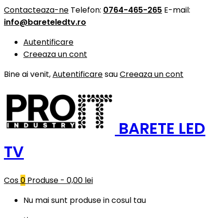
Contacteaza-ne
Telefon:
0764-465-265
E-mail:
info@bareteledtv.ro
Autentificare
Creeaza un cont
Bine ai venit,
Autentificare
sau
Creeaza un cont
BARETE LED
TV
Cos
0
Produse -
0,00 lei
Nu mai sunt produse in cosul tau