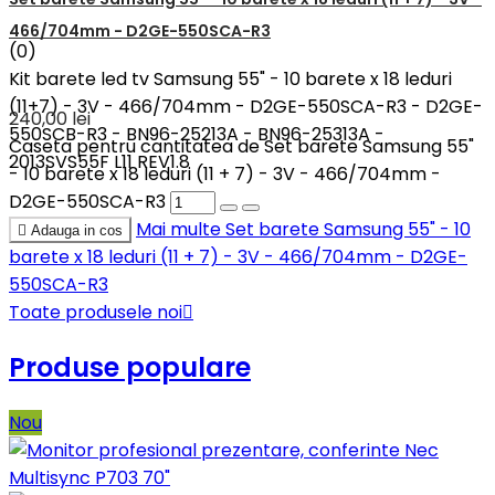
466/704mm - D2GE-550SCA-R3
(0)
Kit barete led tv Samsung 55" - 10 barete x 18 leduri
(11+7) - 3V - 466/704mm - D2GE-550SCA-R3 - D2GE-
240,00 lei
550SCB-R3 - BN96-25213A - BN96-25313A -
Caseta pentru cantitatea de Set barete Samsung 55"
2013SVS55F L11 REV1.8
- 10 barete x 18 leduri (11 + 7) - 3V - 466/704mm -
D2GE-550SCA-R3
Mai multe
Set barete Samsung 55" - 10

Adauga in cos
barete x 18 leduri (11 + 7) - 3V - 466/704mm - D2GE-
550SCA-R3
Toate produsele noi

Produse populare
Nou