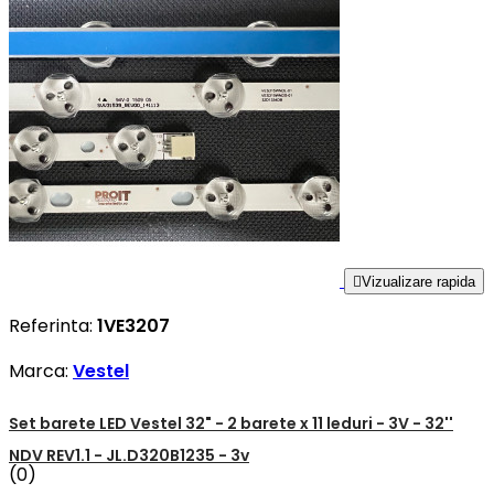

Vizualizare rapida
Referinta:
1VE3207
Marca:
Vestel
Set barete LED Vestel 32" - 2 barete x 11 leduri - 3V - 32''
NDV REV1.1 - JL.D320B1235 - 3v
(0)