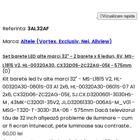

Vizualizare rapida
Referinta:
3AL32AF
Marca:
Altele (Vortex, Exclusiv, Nei, Allview)
Set barete LED alte marci 32" - 2 barete x 6 leduri, 6V, MS-
L1815 V2, HL-00320A30, CX32D06-ZC22AG-05E - 575mm
(0)
Kit barete led tv alte marci 32" - MS-L1815 V2, HL-
00320A30-0601S-03 A1 2x6, HL-00320A30-0601S-07 A1
2x6, CX32D06-ZC22AG-05E, SJ.CX.D3200601-3030HS-
M , 43MK-C32001-35V2, JL.D32061330-006AS-M_V01 -
MSG-T320-T-3030-31A-06 - 575mm Dacă televizorul
tău de 32 inch afișează probleme de iluminare – cum
ar fi ecran întunecat, pete luminoase sau contraste...
60,00 lei