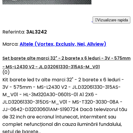

Vizualizare rapida
Referinta:
3AL3242
Marca:
Altele (Vortex, Exclusiv, Nei, Allview)
Set barete alte marci 32" - 2 barete x 6 leduri - 3V - 575mm
- MS-L2430 V2 - JL.D32061330-315AS-M_V01
(0)
Kit barete led tv alte marci 32" - 2 barete x 6 leduri -
3V - 575mm - MS-L2430 V2 - JL.D32061330-315AS-
M_V01 - HL-3M320A30-0601S-01 A1 2X6 -
JL.D32061330-315DS-M_V01 - MS-T320-3030-08A -
JJ-0642-D32030601AM-S190724 Dacă televizorul tău
de 32 inch are ecranul întunecat, intermitent sau
complet nefuncțional din cauza iluminării fundalului,
setul de barete...